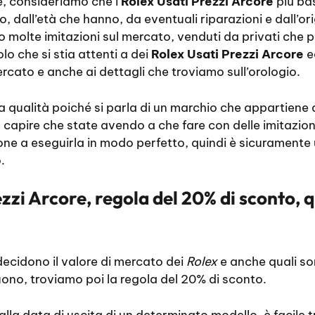
e, consideriamo che i
Rolex Usati Prezzi Arcore
più ba
o, dall’età che hanno, da eventuali riparazioni e dall’or
molte imitazioni sul mercato, venduti da privati che p
o che si stia attenti a dei
Rolex Usati Prezzi Arcore
e
ercato e anche ai dettagli che troviamo sull’orologio.
a qualità poiché si parla di un marchio che appartiene a
a capire che state avendo a che fare con delle imitazioni
one a eseguirla in modo perfetto, quindi è sicuramente 
.
zzi Arcore, regola del 20% di sconto, 
 decidono il valore di mercato dei
Rolex
e anche quali so
uono, troviamo poi la regola del 20% di sconto.
lla data di uscita di un determinato modello, è facile t