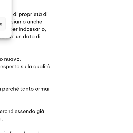
tato di proprietà di
o. Possiamo anche
ze
one per indossarlo,
emente un dato di
lo nuovo.
esperto sulla qualità
li perché tanto ormai
perché essendo già
i.