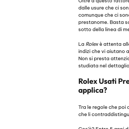
Oltre a questo fattor
dalle usure che ci son
comunque che ci sono 
prestanome. Basta sol
sotto della linea di m
La
Rolex
è attenta all
indizi che vi aiutano 
Non si presta attenzi
studiata nel dettaglio
Rolex Usati Pre
applica?
Tra le regole che poi
che li contraddisting
Cos’è? Entro 5 anni da