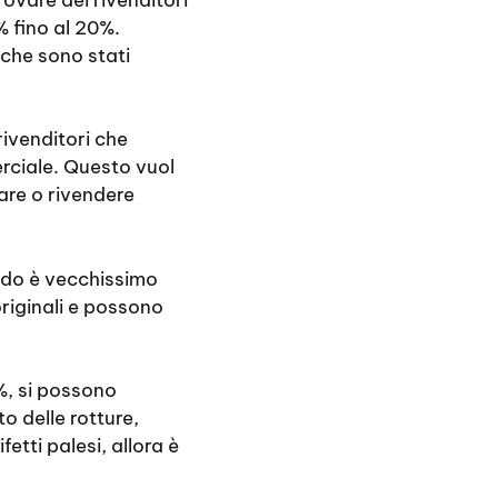
 fino al 20%.
 che sono stati
rivenditori che
erciale. Questo vuol
tare o rivendere
do è vecchissimo
originali e possono
%, si possono
o delle rotture,
etti palesi, allora è