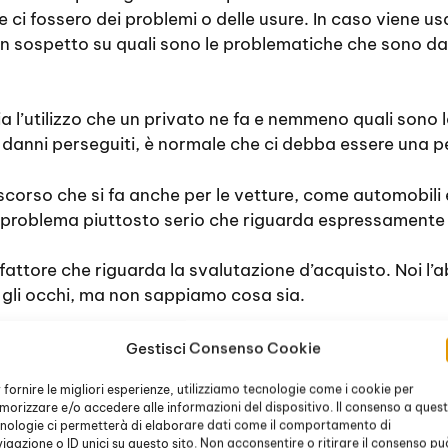
 ci fossero dei problemi o delle usure. In caso viene u
un sospetto su quali sono le problematiche che sono d
 l’utilizzo che un privato ne fa e nemmeno quali sono 
danni perseguiti, è normale che ci debba essere una p
scorso che si fa anche per le vetture, come automobili 
n problema piuttosto serio che riguarda espressamente
il fattore che riguarda la svalutazione d’acquisto. Noi l
gli occhi, ma non sappiamo cosa sia.
pra un prodotto, un qualsiasi prodotto, che sia nuovo
Gestisci Consenso Cookie
rtificazione, nel senso che l’utente sa che il prodotto 
 fornire le migliori esperienze, utilizziamo tecnologie come i cookie per
Questo indica che è garantito dalla casa costruttrice
orizzare e/o accedere alle informazioni del dispositivo. Il consenso a ques
ha un valore economico esatto, calcolato esclusivament
nologie ci permetterà di elaborare dati come il comportamento di
igazione o ID unici su questo sito. Non acconsentire o ritirare il consenso pu