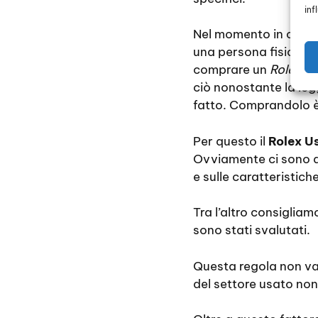
inf
Nel momento in cui un
una persona fisica. 
comprare un
Rolex
e 
ciò nonostante la leg
fatto. Comprandolo è
Per questo il
Rolex Us
Ovviamente ci sono an
e sulle caratteristich
Tra l’altro consigliam
sono stati svalutati.
Questa regola non v
del settore usato no