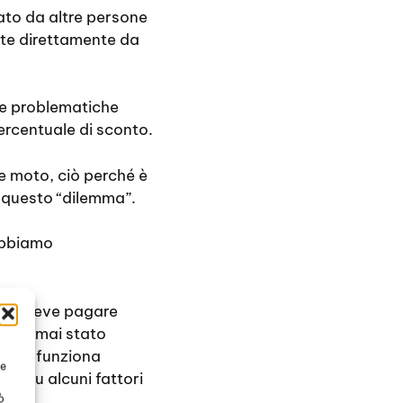
sato da altre persone
ate direttamente da
le problematiche
ercentuale di sconto.
e moto, ciò perché è
 questo “dilemma”.
’abbiamo
, si deve pagare
non è mai stato
, che funziona
te
e su alcuni fattori
ò