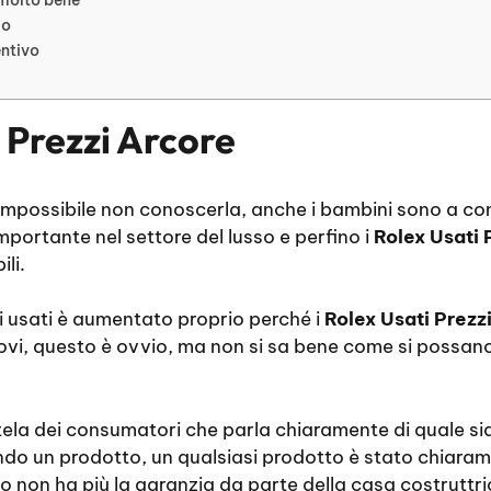
io
entivo
 Prezzi Arcore
Impossibile non conoscerla, anche i bambini sono a c
mportante nel settore del lusso e perfino i
Rolex Usati 
li.
i usati è aumentato proprio perché i
Rolex Usati Prezz
uovi, questo è ovvio, ma non si sa bene come si possano
ela dei consumatori che parla chiaramente di quale sia l
ndo un prodotto, un qualsiasi prodotto è stato chiara
to non ha più la garanzia da parte della casa costruttr