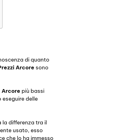
onoscenza di quanto
Prezzi Arcore
sono
i Arcore
più bassi
 eseguire delle
a differenza tra il
mente usato, esso
ice che lo ha immesso