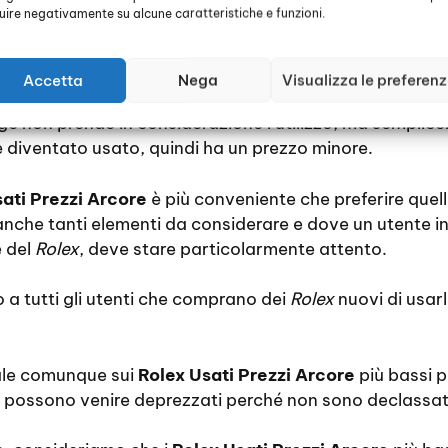
luire negativamente su alcune caratteristiche e funzioni.
 utente acquista un prodotto, esso attesta che è diven
Per questo viene immediatamente “declassato” a usat
Accetta
Nega
Visualizza le preferen
non usarlo mai, magari perché non si trova mai l’occasi
ge non prende in considerazione l’utilizzo, ma semplic
 diventato usato, quindi ha un prezzo minore.
ati Prezzi Arcore
è più conveniente che preferire quel
che tanti elementi da considerare e dove un utente in
e del
Rolex
, deve stare particolarmente attento.
o a tutti gli utenti che comprano dei
Rolex
nuovi di usar
ale comunque sui
Rolex Usati Prezzi Arcore
più bassi 
n possono venire deprezzati perché non sono declassat