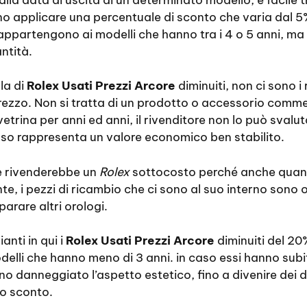
o applicare una percentuale di sconto che varia dal 5%
o appartengono ai modelli che hanno tra i 4 o 5 anni, ma
ntità.
la di
Rolex Usati Prezzi Arcore
diminuiti, non ci sono i 
prezzo. Non si tratta di un prodotto o accessorio comm
vetrina per anni ed anni, il rivenditore non lo può svalu
so rappresenta un valore economico ben stabilito.
lle rivenderebbe un
Rolex
sottocosto perché anche quan
e, i pezzi di ricambio che ci sono al suo interno sono 
iparare altri orologi.
anti in qui i
Rolex Usati Prezzi Arcore
diminuiti del 20
elli che hanno meno di 3 anni. in caso essi hanno subit
no danneggiato l’aspetto estetico, fino a divenire dei dif
to sconto.