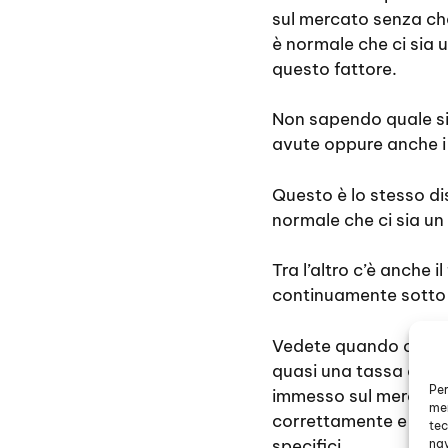
sul mercato senza che
è normale che ci sia 
questo fattore.
Non sapendo quale sia
avute oppure anche i 
Questo è lo stesso di
normale che ci sia u
Tra l’altro c’è anche 
continuamente sotto 
Vedete quando ci com
quasi una tassa da ce
Per
immesso sul mercato. 
mem
correttamente e che 
tec
specifici.
nav