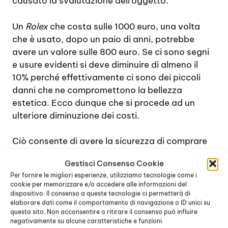
causato la svalutazione dell’oggetto.
Un
Rolex
che costa sulle 1000 euro, una volta
che è usato, dopo un paio di anni, potrebbe
avere un valore sulle 800 euro. Se ci sono segni
e usure evidenti si deve diminuire di almeno il
10% perché effettivamente ci sono dei piccoli
danni che ne compromettono la bellezza
estetica. Ecco dunque che si procede ad un
ulteriore diminuzione dei costi.
Ciò consente di avere la sicurezza di comprare
degli accessori che hanno il giusto valore
Gestisci Consenso Cookie
economico della spesa in denaro che si è
Per fornire le migliori esperienze, utilizziamo tecnologie come i
pagato. Riassumendo, quando ci si rivolge a dei
cookie per memorizzare e/o accedere alle informazioni del
rivenditori autorizzati di
Rolex Usati Vernate
, si
dispositivo. Il consenso a queste tecnologie ci permetterà di
elaborare dati come il comportamento di navigazione o ID unici su
ha:
questo sito. Non acconsentire o ritirare il consenso può influire
negativamente su alcune caratteristiche e funzioni.