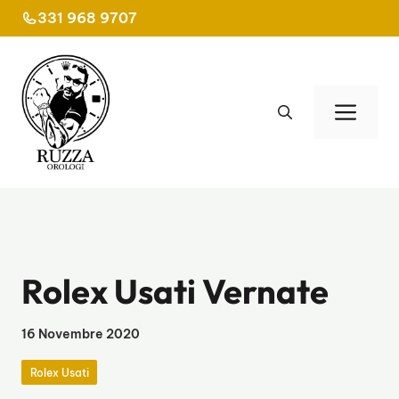
Vai
331 968 9707
al
contenuto
Men
Rolex Usati Vernate
16 Novembre 2020
Rolex Usati