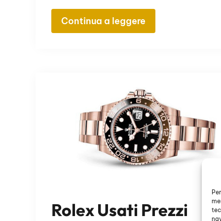
Continua a leggere
Per
mem
Rolex Usati Prezzi
tec
nav