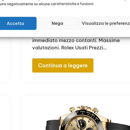
Burago di Molgora
luire negativamente su alcune caratteristiche e funzioni.
Rolex Usati Prezzi Burago di Molgora ⭐
Accetta
Nega
Visualizza le preferen
Acquistiamo Rolex Datejust, Rolex
Daytona, Rolex Submariner. Pagamento
immediato mezzo contanti. Massime
valutazioni. Rolex Usati Prezzi…
Continua a leggere