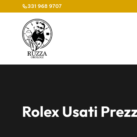
Vai
331 968 9707
al
contenuto
Rolex Usati Prezz