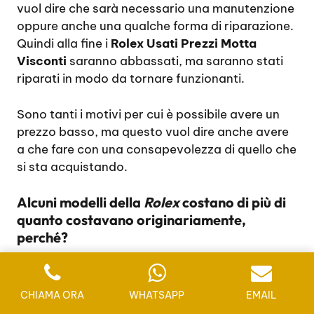
vuol dire che sarà necessario una manutenzione
oppure anche una qualche forma di riparazione.
Quindi alla fine i
Rolex Usati Prezzi Motta
Visconti
saranno abbassati, ma saranno stati
riparati in modo da tornare funzionanti.
Sono tanti i motivi per cui è possibile avere un
prezzo basso, ma questo vuol dire anche avere
a che fare con una consapevolezza di quello che
si sta acquistando.
Alcuni modelli della
Rolex
costano di più di
quanto costavano originariamente,
perché?
Vi trovate di fronte ad una vetrina di n
rivenditore di
Rolex
usati, ma vedete che ci sono
CHIAMA ORA
WHATSAPP
EMAIL
modelli di oltre 20 anni che hanno dei prezzi