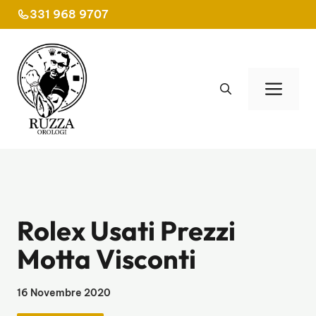
Vai
331 968 9707
al
contenuto
Men
Rolex Usati Prezzi
Motta Visconti
16 Novembre 2020