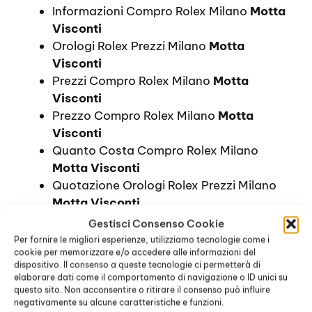
Informazioni Compro Rolex Milano
Motta
Visconti
Orologi Rolex Prezzi Milano
Motta
Visconti
Prezzi Compro Rolex Milano
Motta
Visconti
Prezzo Compro Rolex Milano
Motta
Visconti
Quanto Costa Compro Rolex Milano
Motta Visconti
Quotazione Orologi Rolex Prezzi Milano
Motta Visconti
Quotazione Orologi Rolex Prezzo Milano
Gestisci Consenso Cookie
Motta Visconti
Per fornire le migliori esperienze, utilizziamo tecnologie come i
cookie per memorizzare e/o accedere alle informazioni del
Valutazione Rolex Prezzi Milano
Motta
dispositivo. Il consenso a queste tecnologie ci permetterà di
Visconti
elaborare dati come il comportamento di navigazione o ID unici su
Valutazione Rolex Prezzo Milano
Motta
questo sito. Non acconsentire o ritirare il consenso può influire
negativamente su alcune caratteristiche e funzioni.
Visconti