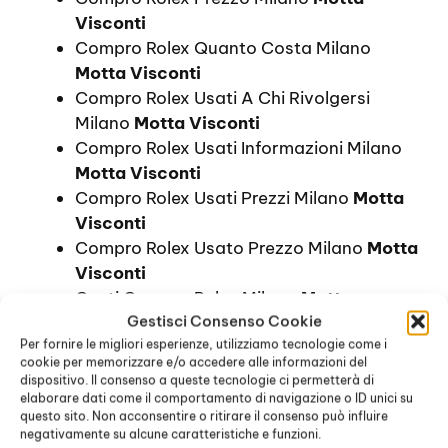
Visconti
Compro Rolex Quanto Costa Milano
Motta Visconti
Compro Rolex Usati A Chi Rivolgersi
Milano
Motta Visconti
Compro Rolex Usati Informazioni Milano
Motta Visconti
Compro Rolex Usati Prezzi Milano
Motta
Visconti
Compro Rolex Usato Prezzo Milano
Motta
Visconti
Costi Compro Rolex Milano
Motta
Gestisci Consenso Cookie
Visconti
Per fornire le migliori esperienze, utilizziamo tecnologie come i
Costo Compro Rolex Milano
Motta
cookie per memorizzare e/o accedere alle informazioni del
Visconti
dispositivo. Il consenso a queste tecnologie ci permetterà di
Dove Comprare Rolex Prezzi Milano
Motta
elaborare dati come il comportamento di navigazione o ID unici su
questo sito. Non acconsentire o ritirare il consenso può influire
Visconti
negativamente su alcune caratteristiche e funzioni.
Dove Comprare Rolex Prezzo Milano