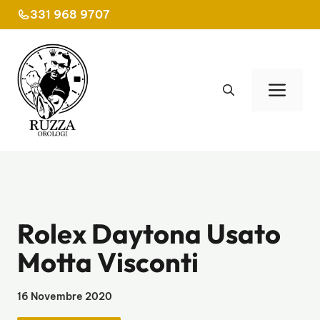
Vai
331 968 9707
al
contenuto
Men
Rolex Daytona Usato
Motta Visconti
16 Novembre 2020