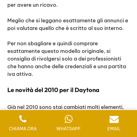
per avere un ricavo.
Meglio che si leggano esattamente gli annunci e
poi valutare quello che è scritto al suo interno.
Per non sbagliare e quindi comprare
esattamente questo modello originale, si
consiglia di rivolgersi solo a dei professionisti
che hanno anche delle credenziali e una partita
iva attiva.
Le novità del 2010 per il Daytona
Già nel 2010 sono stai cambiati molti elementi,
come la lunetta non più incisa e in acciaio, ma si
è preferito scegliere una lunetta in ceramica
CHIAMA ORA
WHATSAPP
EMAIL
nera. Lo stile è stato immediatamente