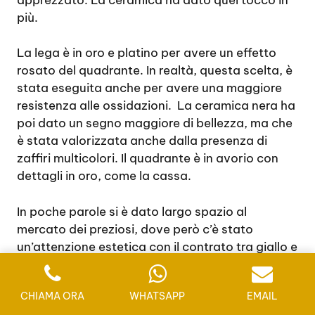
più.
La lega è in oro e platino per avere un effetto
rosato del quadrante. In realtà, questa scelta, è
stata eseguita anche per avere una maggiore
resistenza alle ossidazioni. La ceramica nera ha
poi dato un segno maggiore di bellezza, ma che
è stata valorizzata anche dalla presenza di
zaffiri multicolori. Il quadrante è in avorio con
dettagli in oro, come la cassa.
In poche parole si è dato largo spazio al
mercato dei preziosi, dove però c’è stato
un’attenzione estetica con il contrato tra giallo e
oro.
CHIAMA ORA
WHATSAPP
EMAIL
Considerando questi elementi per il 2020 si