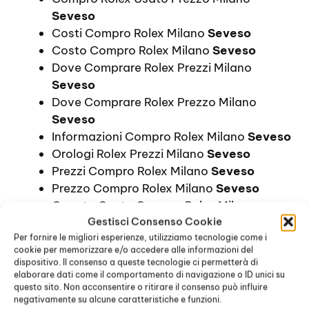
Seveso
Costi Compro Rolex Milano
Seveso
Costo Compro Rolex Milano
Seveso
Dove Comprare Rolex Prezzi Milano
Seveso
Dove Comprare Rolex Prezzo Milano
Seveso
Informazioni Compro Rolex Milano
Seveso
Orologi Rolex Prezzi Milano
Seveso
Prezzi Compro Rolex Milano
Seveso
Prezzo Compro Rolex Milano
Seveso
Quanto Costa Compro Rolex Milano
Gestisci Consenso Cookie
Seveso
Per fornire le migliori esperienze, utilizziamo tecnologie come i
Quotazione Orologi Rolex Prezzi Milano
cookie per memorizzare e/o accedere alle informazioni del
Seveso
dispositivo. Il consenso a queste tecnologie ci permetterà di
Quotazione Orologi Rolex Prezzo Milano
elaborare dati come il comportamento di navigazione o ID unici su
questo sito. Non acconsentire o ritirare il consenso può influire
Seveso
negativamente su alcune caratteristiche e funzioni.
Valutazione Rolex Prezzi Milano
Seveso