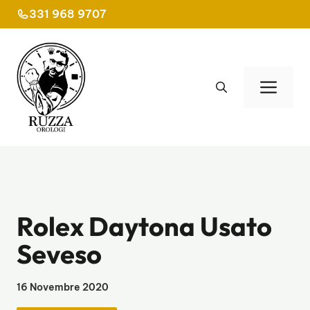
Vai
331 968 9707
al
contenuto
Men
Rolex Daytona Usato
Seveso
16 Novembre 2020