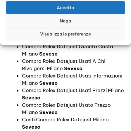
Compro Orologi Rolex Datejust Prezzi
Accetta
Milano
Seveso
Compro Rolex Datejust Prezzi Milano
Nega
Seveso
Compro Rolex Datejust Prezzo Milano
Visualizza le preferenze
Seveso
Compro Rolex Datejust Quanto Costa
Milano
Seveso
Compro Rolex Datejust Usati A Chi
Rivolgersi Milano
Seveso
Compro Rolex Datejust Usati Informazioni
Milano
Seveso
Compro Rolex Datejust Usati Prezzi Milano
Seveso
Compro Rolex Datejust Usato Prezzo
Milano
Seveso
Costi Compro Rolex Datejust Milano
Seveso