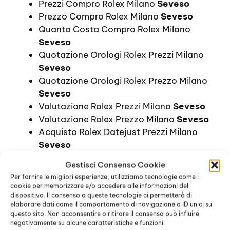
Prezzi Compro Rolex Milano
Seveso
Prezzo Compro Rolex Milano
Seveso
Quanto Costa Compro Rolex Milano
Seveso
Quotazione Orologi Rolex Prezzi Milano
Seveso
Quotazione Orologi Rolex Prezzo Milano
Seveso
Valutazione Rolex Prezzi Milano
Seveso
Valutazione Rolex Prezzo Milano
Seveso
Acquisto Rolex Datejust Prezzi Milano
Seveso
Acquisto Rolex Datejust Prezzo Milano
Gestisci Consenso Cookie
Seveso
Per fornire le migliori esperienze, utilizziamo tecnologie come i
Comprare Rolex Datejust Prezzi Milano
cookie per memorizzare e/o accedere alle informazioni del
Seveso
dispositivo. Il consenso a queste tecnologie ci permetterà di
elaborare dati come il comportamento di navigazione o ID unici su
Comprare Un Rolex Datejust Prezzi Milano
questo sito. Non acconsentire o ritirare il consenso può influire
Seveso
negativamente su alcune caratteristiche e funzioni.