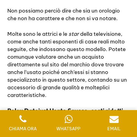
Non possiamo perciò dire che sia un orologio
che non ha carattere e che non si va notare.
Molte sono le attrici e le
star
della televisione,
come anche tanti esponenti di case reali molto
seguite, che indossano questo modello. Potete
comunque valutare anche un acquisto
direttamente sul sito del marchio dove trovare
anche l’usato poiché anch’essi si stanno
specializzato in questo settore, contando su un
accessorio di grande qualità e molteplici
caratteristiche.
Rolex Datejust Usato Seveso, costi ridotti,
ma non è certo deprezzato
CHIAMA ORA
WHATSAPP
EMAIL
Perché tante persone interessate alla
Rolex
si