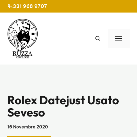
Vai
331 968 9707
al
contenuto
Men
Rolex Datejust Usato
Seveso
16 Novembre 2020