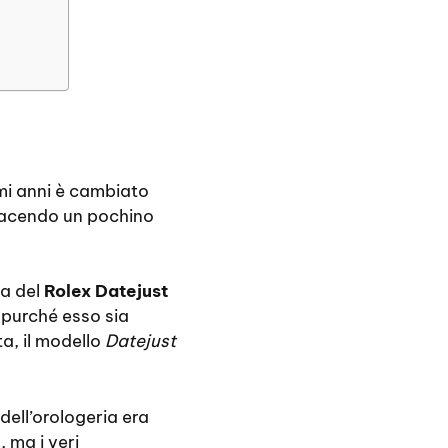
timi anni è cambiato
facendo un pochino
ta del
Rolex Datejust
, purché esso sia
a, il modello
Datejust
ell’orologeria era
 ma i veri