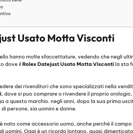
io
entivo
just Usato Motta Visconti
 gioiello hanno molte sfaccettature, vedendo che negli ul
o dove il
Rolex Datejust Usato Motta Visconti
la sta 
edere dei rivenditori che sono specializzati nella vendi
i
, dove si puo comprare o rivendere il proprio orologio
a a questo marchio. negli anni, dopo la sua prima uscit
i di persone, sia uomini e donne.
è nato come accessorio uomo, anche perché il campo d
li uomini. Oggi è un ricordo lontano, quasi dimenticato,