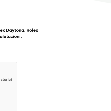
lex Daytona, Rolex
lutazioni.
 storici