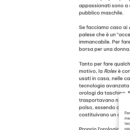
appassionati sono a 
pubblico maschile.
Se facciamo caso ai
palese che è un “acc
immancabile. Per far
borsa per una donna
Tanto per fare qualc
motivo, la
Rolex
è con
usati in casa, nelle c
tecnologia avanzata se
orologi da taschino. 
trasportavano nascond
polso, essendo con u
Per
costituivano un acces
mem
tec
Proprio l’orologio er
nav