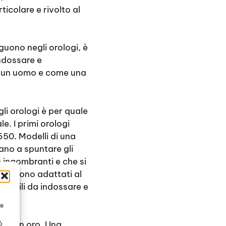
colare e rivolto al
guono negli orologi, è
ndossare e
er un uomo e come una
i orologi è per quale
e. I primi orologi
1650. Modelli di una
iano a spuntare gli
 ingombranti e che si
 si sono adattati al
facili da indossare e
te
ssa in oro. Una
ò