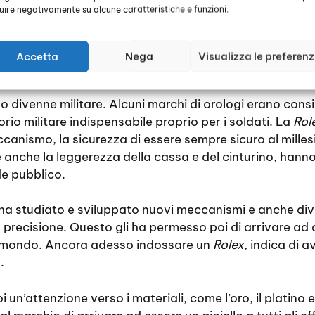
luire negativamente su alcune caratteristiche e funzioni.
va questo accessorio, voleva dire che era troppo indip
esto inconveniente, esibizionista, che per la morale del
sogno di sapere l’ora perché esse non lavoravano, qui
Accetta
Nega
Visualizza le preferen
izzo divenne militare. Alcuni marchi di orologi erano cons
rio militare indispensabile proprio per i soldati. La
Rol
canismo, la sicurezza di essere sempre sicuro al milles
 e anche la leggerezza della cassa e del cinturino, ha
e pubblico.
ha studiato e sviluppato nuovi meccanismi e anche div
ro precisione. Questo gli ha permesso poi di arrivare a
il mondo. Ancora adesso indossare un
Rolex
, indica di 
.
oi un’attenzione verso i materiali, come l’oro, il platino 