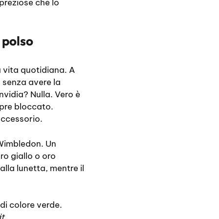
preziose che lo
 polso
 vita quotidiana. A
 senza avere la
invidia? Nulla. Vero è
mpre bloccato.
accessorio.
Wimbledon. Un
ro giallo o oro
alla lunetta, mentre il
di colore verde.
it
.