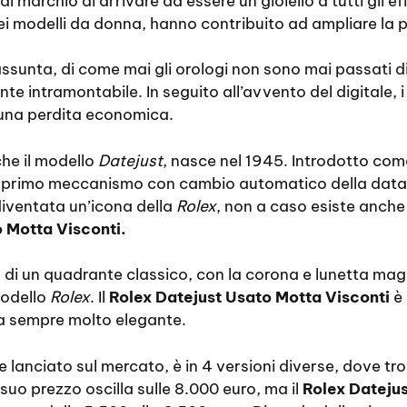
marchio di arrivare ad essere un gioiello a tutti gli eff
ei modelli da donna, hanno contribuito ad ampliare la p
iassunta, di come mai gli orologi non sono mai passati
e intramontabile. In seguito all’avvento del digitale, i
una perdita economica.
e il modello
Datejust
, nasce nel 1945. Introdotto com
l primo meccanismo con cambio automatico della data
diventata un’icona della
Rolex
, non a caso esiste anche 
 Motta Visconti.
 di un quadrante classico, con la corona e lunetta mag
modello
Rolex
. Il
Rolex Datejust Usato Motta Visconti
è 
a sempre molto elegante.
e lanciato sul mercato, è in 4 versioni diverse, dove 
 suo prezzo oscilla sulle 8.000 euro, ma il
Rolex Dateju