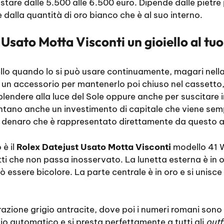
tare dalle 5.500 alle 6.500 euro. Dipende dalle pietre 
alla quantità di oro bianco che è al suo interno.
Usato Motta Visconti un gioiello al tuo
ello quando lo si può usare continuamente, magari nella
un accessorio per mantenerlo poi chiuso nel cassetto,
isplendere alla luce del Sole oppure anche per suscitare 
sentano anche un investimento di capitale che viene se
 denaro che è rappresentato direttamente da questo 
è il
Rolex Datejust Usato Motta Visconti
modello 41 
ffetti che non passa inosservato. La lunetta esterna è in o
uò essere bicolore. La parte centrale è in oro e si unisce 
razione grigio antracite, dove poi i numeri romani sono 
o automatico e si presta perfettamente a tutti gli
outf