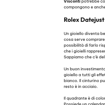
Visconti
potrebbe cos
compongono e anche d
Rolex Datejust 
Un gioiello diventa b
cosa serve comprare 
possibilità di farlo r
che i gioielli rappre
Sappiamo che c’è del
Un buon investimento 
gioiello a tutti gli e
bianco. Il cinturino p
resto è in acciaio.
Il quadrante è di colo
Possiede un calendari