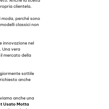
etti. Anche la scelta
ropria clientela.
 di moda, perché sono
 modelli classici non
e innovazione nel
. Una vera
il mercato della
giormente sottile
richiesto anche
troviamo anche una
st Usato Motta