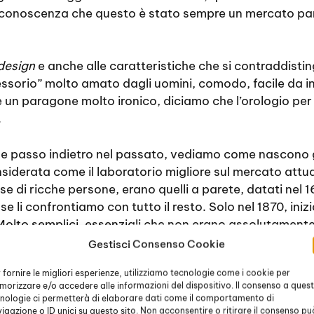
conoscenza che questo è stato sempre un mercato parti
design
e anche alle caratteristiche che si contraddistin
essorio” molto amato dagli uomini, comodo, facile da i
e un paragone molto ironico, diciamo che l’orologio p
.
he passo indietro nel passato, vediamo come nascono gl
siderata come il laboratorio migliore sul mercato attual
ase di ricche persone, erano quelli a parete, datati nel 
 li confrontiamo con tutto il resto. Solo nel 1870, iniz
Molto semplici, essenziali che non erano assolutamente
endoli nella tasca del panciotto. Solo intorno al 1900
Gestisci Consenso Cookie
n quadrante piccolo e con carica manuale. Erano molto 
 fornire le migliori esperienze, utilizziamo tecnologie come i cookie per
sorio del tutto maschile.
orizzare e/o accedere alle informazioni del dispositivo. Il consenso a ques
nologie ci permetterà di elaborare dati come il comportamento di
a considerato un gioiello da uomo, alcune avevano la ca
igazione o ID unici su questo sito. Non acconsentire o ritirare il consenso pu