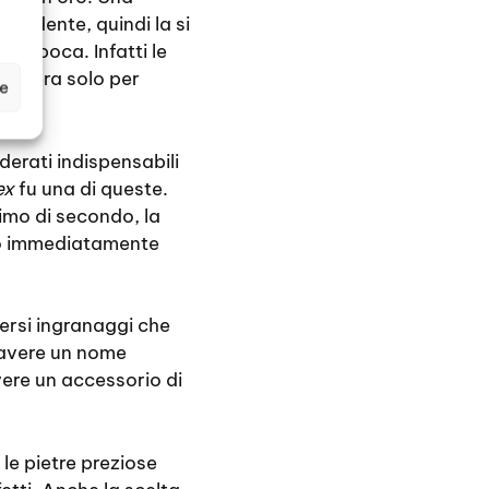
endente, quindi la si
l’epoca. Infatti le
ndi era solo per
ze
iderati indispensabili
ex
fu una di queste.
imo di secondo, la
nno immediatamente
ersi ingranaggi che
d avere un nome
avere un accessorio di
e le pietre preziose