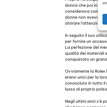
inf
donna che poi indossa
considerava come un g
donne non avevano bi
attirare l’attenzione.
In seguito il suo util
per fornire un accesso
La perfezione del mec
qualità dei materiali
conquistato un grand
Ovviamente la Rolex 
erano unici per la lo
conosciuto in tutto 
lusso al proprio polso
Negli ultimi anni c’è p