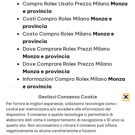
Compro Rolex Usato Prezzo Milano
Monza
e provincia
Costi Compro Rolex Milano
Monza e
provincia
Costo Compro Rolex Milano
Monza e
provincia
Dove Comprare Rolex Prezzi Milano
Monza e provincia
Dove Comprare Rolex Prezzo Milano
Monza e provincia
Informazioni Compro Rolex Milano
Monza
e provincia
Orologi Rolex Prezzi Milano
Monza e
Gestisci Consenso Cookie
provincia
Per fornire le migliori esperienze, utilizziamo tecnologie come i
Prezzi Compro Rolex Milano
Monza e
cookie per memorizzare e/o accedere alle informazioni del
dispositivo. Il consenso a queste tecnologie ci permetterà di
provincia
elaborare dati come il comportamento di navigazione o ID unici su
Prezzo Compro Rolex Milano
Monza e
questo sito. Non acconsentire o ritirare il consenso può influire
provincia
negativamente su alcune caratteristiche e funzioni.