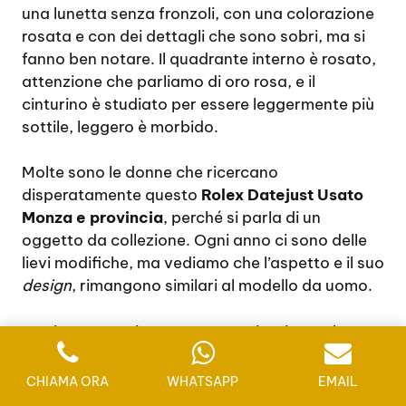
una lunetta senza fronzoli, con una colorazione
rosata e con dei dettagli che sono sobri, ma si
fanno ben notare. Il quadrante interno è rosato,
attenzione che parliamo di oro rosa, e il
cinturino è studiato per essere leggermente più
sottile, leggero è morbido.
Molte sono le donne che ricercano
disperatamente questo
Rolex Datejust Usato
Monza e provincia
, perché si parla di un
oggetto da collezione. Ogni anno ci sono delle
lievi modifiche, ma vediamo che l’aspetto e il suo
design
, rimangono similari al modello da uomo.
Ovviamente esistono tante varianti e anche
diverse colorazioni. Il modello in oro bianco e
diamanti, totalmente di colorazione argentata,
CHIAMA ORA
WHATSAPP
EMAIL
è sicuramente un investimento economico. Il