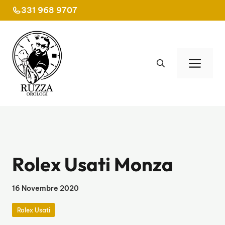
Vai
331 968 9707
al
contenuto
Men
Rolex Usati Monza
16 Novembre 2020
Rolex Usati