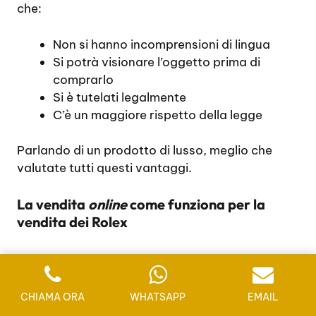
che:
Non si hanno incomprensioni di lingua
Si potrà visionare l’oggetto prima di
comprarlo
Si è tutelati legalmente
C’è un maggiore rispetto della legge
Parlando di un prodotto di lusso, meglio che
valutate tutti questi vantaggi.
La vendita
online
come funziona per la
vendita dei Rolex
Già prima del problema del Corona Virus, stava
aumentando il mercato della vendita sul
web
.
Ad oggi c’è stato un grande incremento, dunque
CHIAMA ORA
WHATSAPP
EMAIL
è normale che ci sia sempre più richiesta di