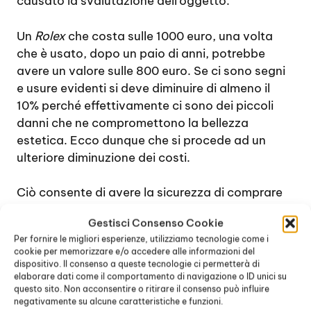
causato la svalutazione dell’oggetto.
Un
Rolex
che costa sulle 1000 euro, una volta
che è usato, dopo un paio di anni, potrebbe
avere un valore sulle 800 euro. Se ci sono segni
e usure evidenti si deve diminuire di almeno il
10% perché effettivamente ci sono dei piccoli
danni che ne compromettono la bellezza
estetica. Ecco dunque che si procede ad un
ulteriore diminuzione dei costi.
Ciò consente di avere la sicurezza di comprare
degli accessori che hanno il giusto valore
Gestisci Consenso Cookie
economico della spesa in denaro che si è
Per fornire le migliori esperienze, utilizziamo tecnologie come i
pagato. Riassumendo, quando ci si rivolge a dei
cookie per memorizzare e/o accedere alle informazioni del
rivenditori autorizzati di
Rolex Usati Monza
, si
dispositivo. Il consenso a queste tecnologie ci permetterà di
elaborare dati come il comportamento di navigazione o ID unici su
ha:
questo sito. Non acconsentire o ritirare il consenso può influire
negativamente su alcune caratteristiche e funzioni.