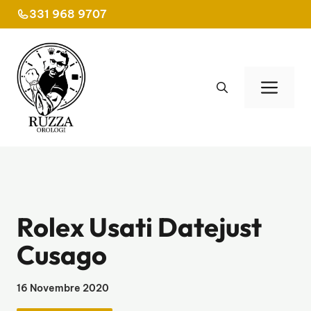
Vai
331 968 9707
al
contenuto
Men
Rolex Usati Datejust
Cusago
16 Novembre 2020