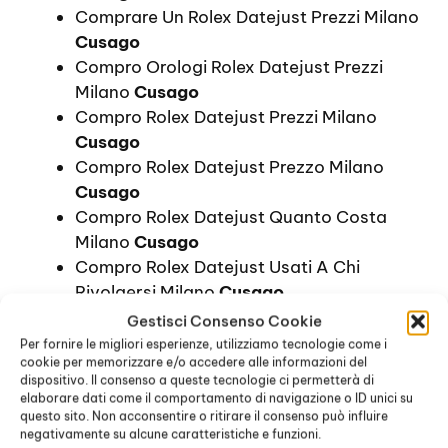
Comprare Un Rolex Datejust Prezzi Milano
Cusago
Compro Orologi Rolex Datejust Prezzi
Milano
Cusago
Compro Rolex Datejust Prezzi Milano
Cusago
Compro Rolex Datejust Prezzo Milano
Cusago
Compro Rolex Datejust Quanto Costa
Milano
Cusago
Compro Rolex Datejust Usati A Chi
Rivolgersi Milano
Cusago
Compro Rolex Datejust Usati Informazioni
Gestisci Consenso Cookie
Milano
Cusago
Per fornire le migliori esperienze, utilizziamo tecnologie come i
cookie per memorizzare e/o accedere alle informazioni del
Compro Rolex Datejust Usati Prezzi Milano
dispositivo. Il consenso a queste tecnologie ci permetterà di
Cusago
elaborare dati come il comportamento di navigazione o ID unici su
Compro Rolex Datejust Usato Prezzo
questo sito. Non acconsentire o ritirare il consenso può influire
negativamente su alcune caratteristiche e funzioni.
Milano
Cusago