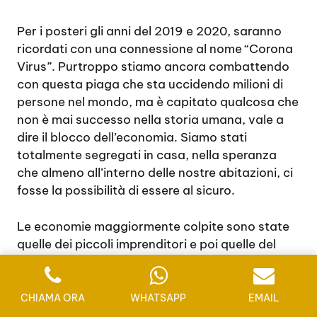
Per i posteri gli anni del 2019 e 2020, saranno
ricordati con una connessione al nome “Corona
Virus”. Purtroppo stiamo ancora combattendo
con questa piaga che sta uccidendo milioni di
persone nel mondo, ma è capitato qualcosa che
non è mai successo nella storia umana, vale a
dire il blocco dell’economia. Siamo stati
totalmente segregati in casa, nella speranza
che almeno all’interno delle nostre abitazioni, ci
fosse la possibilità di essere al sicuro.
Le economie maggiormente colpite sono state
quelle dei piccoli imprenditori e poi quelle del
lusso. Di certo i prodotti del lusso conservano un
buon valore economico per i materiali oltre che
per la qualità dei meccanismi. Tuttavia,
CHIAMA ORA
WHATSAPP
EMAIL
parlando di lusso e di prodotti di qualità,