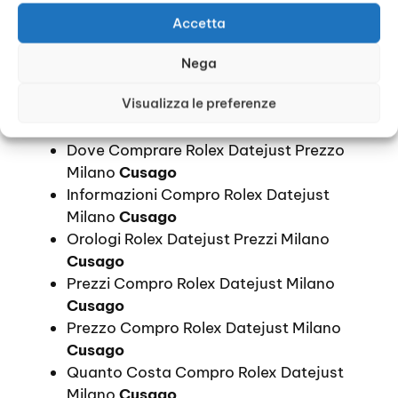
Costi Compro Rolex Datejust Milano
Accetta
Cusago
Costo Compro Rolex Datejust Milano
Nega
Cusago
Visualizza le preferenze
Dove Comprare Rolex Datejust Prezzi
Milano
Cusago
Dove Comprare Rolex Datejust Prezzo
Milano
Cusago
Informazioni Compro Rolex Datejust
Milano
Cusago
Orologi Rolex Datejust Prezzi Milano
Cusago
Prezzi Compro Rolex Datejust Milano
Cusago
Prezzo Compro Rolex Datejust Milano
Cusago
Quanto Costa Compro Rolex Datejust
Milano
Cusago