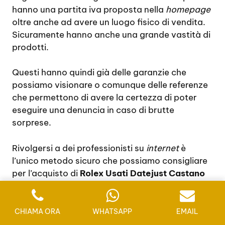
hanno una partita iva proposta nella
homepage
oltre anche ad avere un luogo fisico di vendita.
Sicuramente hanno anche una grande vastità di
prodotti.
Questi hanno quindi già delle garanzie che
possiamo visionare o comunque delle referenze
che permettono di avere la certezza di poter
eseguire una denuncia in caso di brutte
sorprese.
Rivolgersi a dei professionisti su
internet
è
l’unico metodo sicuro che possiamo consigliare
per l’acquisto di
Rolex Usati Datejust Castano
Primo
. Inoltre anche il sito
web
del marchio offre
tante sicurezze e certificazioni.
CHIAMA ORA
WHATSAPP
EMAIL
Rolex Usati Datejust Castano Primo, anno