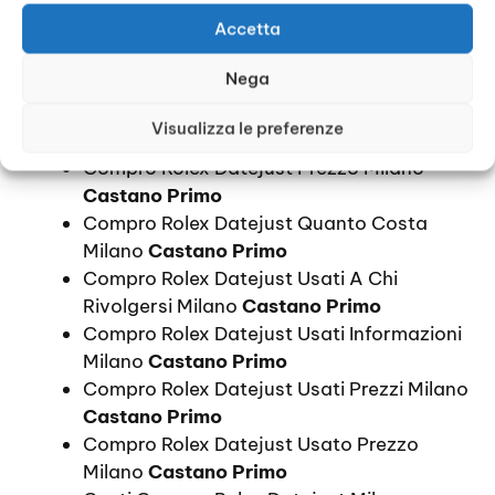
Comprare Un Rolex Datejust Prezzi Milano
Castano Primo
Accetta
Compro Orologi Rolex Datejust Prezzi
Nega
Milano
Castano Primo
Compro Rolex Datejust Prezzi Milano
Visualizza le preferenze
Castano Primo
Compro Rolex Datejust Prezzo Milano
Castano Primo
Compro Rolex Datejust Quanto Costa
Milano
Castano Primo
Compro Rolex Datejust Usati A Chi
Rivolgersi Milano
Castano Primo
Compro Rolex Datejust Usati Informazioni
Milano
Castano Primo
Compro Rolex Datejust Usati Prezzi Milano
Castano Primo
Compro Rolex Datejust Usato Prezzo
Milano
Castano Primo