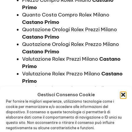
Primo
Quanto Costa Compro Rolex Milano
Castano Primo
Quotazione Orologi Rolex Prezzi Milano
Castano Primo
Quotazione Orologi Rolex Prezzo Milano
Castano Primo
Valutazione Rolex Prezzi Milano
Castano
Primo
Valutazione Rolex Prezzo Milano
Castano
Primo
Acquisto Rolex Datejust Prezzi Milano
Gestisci Consenso Cookie
Castano Primo
Per fornire le migliori esperienze, utilizziamo tecnologie come i
Acquisto Rolex Datejust Prezzo Milano
cookie per memorizzare e/o accedere alle informazioni del
Castano Primo
dispositivo. Il consenso a queste tecnologie ci permetterà di
Comprare Rolex Datejust Prezzi Milano
elaborare dati come il comportamento di navigazione o ID unici su
questo sito. Non acconsentire o ritirare il consenso può influire
Castano Primo
negativamente su alcune caratteristiche e funzioni.