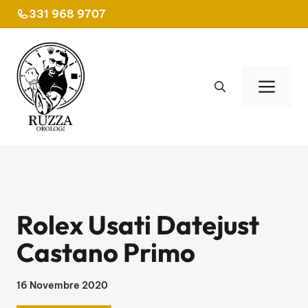
Vai
331 968 9707
al
contenuto
Men
Rolex Usati Datejust
Castano Primo
16 Novembre 2020