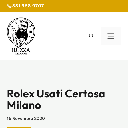
Vai
331 968 9707
al
contenuto
Men
Rolex Usati Certosa
Milano
16 Novembre 2020