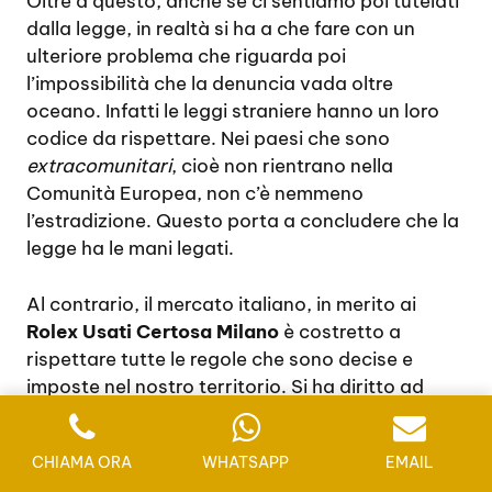
Oltre a questo, anche se ci sentiamo poi tutelati
dalla legge, in realtà si ha a che fare con un
ulteriore problema che riguarda poi
l’impossibilità che la denuncia vada oltre
oceano. Infatti le leggi straniere hanno un loro
codice da rispettare. Nei paesi che sono
extracomunitari
, cioè non rientrano nella
Comunità Europea, non c’è nemmeno
l’estradizione. Questo porta a concludere che la
legge ha le mani legati.
Al contrario, il mercato italiano, in merito ai
Rolex Usati Certosa Milano
è costretto a
rispettare tutte le regole che sono decise e
imposte nel nostro territorio. Si ha diritto ad
avere delle tutele di acquisto, le denunce sono
molto rapida e si riesce a tornare in possesso
CHIAMA ORA
WHATSAPP
EMAIL
del proprio denaro. Questo è quello che riguarda