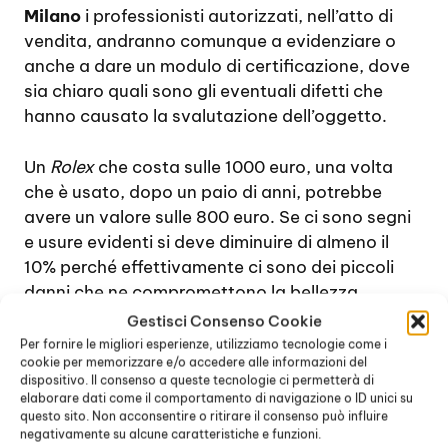
Milano
i professionisti autorizzati, nell’atto di
vendita, andranno comunque a evidenziare o
anche a dare un modulo di certificazione, dove
sia chiaro quali sono gli eventuali difetti che
hanno causato la svalutazione dell’oggetto.
Un
Rolex
che costa sulle 1000 euro, una volta
che è usato, dopo un paio di anni, potrebbe
avere un valore sulle 800 euro. Se ci sono segni
e usure evidenti si deve diminuire di almeno il
10% perché effettivamente ci sono dei piccoli
danni che ne compromettono la bellezza
estetica. Ecco dunque che si procede ad un
Gestisci Consenso Cookie
ulteriore diminuzione dei costi.
Per fornire le migliori esperienze, utilizziamo tecnologie come i
cookie per memorizzare e/o accedere alle informazioni del
dispositivo. Il consenso a queste tecnologie ci permetterà di
Ciò consente di avere la sicurezza di comprare
elaborare dati come il comportamento di navigazione o ID unici su
degli accessori che hanno il giusto valore
questo sito. Non acconsentire o ritirare il consenso può influire
negativamente su alcune caratteristiche e funzioni.
economico della spesa in denaro che si è