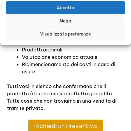
pagato. Riassumendo, quando ci si rivolge a dei
Accetta
rivenditori autorizzati di
Rolex Usati Certosa
Milano
, si ha:
Nega
Visualizza le preferenze
Garanzia
Certificato di autenticità
Prodotti originali
Valutazione economica attuale
Ridimensionamento dei costi in caso di
usure
Tutti voci in elenco che confermano che il
prodotto è buono ma soprattutto garantito.
Tutte cose che non troviamo in una vendita di
tramite privato.
Richiedi un Preventivo