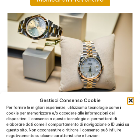
Gestisci Consenso Cookie
Acquisto Rolex Prezzi Milano
San Giuliano
Per fornire le migliori esperienze, utilizziamo tecnologie come i
Milanese
cookie per memorizzare e/o accedere alle informazioni del
dispositivo. Il consenso a queste tecnologie ci permetterà di
Acquisto Rolex Prezzo Milano
San
elaborare dati come il comportamento di navigazione o ID unici su
Giuliano Milanese
questo sito. Non acconsentire o ritirare il consenso può influire
negativamente su alcune caratteristiche e funzioni.
Comprare Rolex Prezzi Milano
San