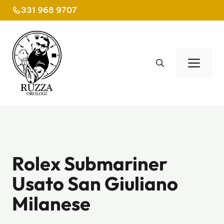
Vai
331 968 9707
al
contenuto
Men
Rolex Submariner
Usato San Giuliano
Milanese