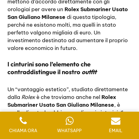
mettono d’accordo direttamente con gli
orologiai per avere un
Rolex Submariner Usato
San Giuliano Milanese
di questa tipologia,
perché ne esistono molti, ma quelli in stato
perfetto valgono migliaia di euro. Un
investimento destinato ad aumentare il proprio
valore economico in futuro.
I cinturini sono l’elemento che
contraddistingue il nostro
outfit
Un “vantaggio estetico”, studiato direttamente
dalla
Rolex
è che troviamo anche nel
Rolex
Submariner Usato San Giuliano Milanese
, è
quello di poterlo abbinare a diversi cinturini. Il
modello classico possiede delle maglie mobili in
acciaio che sono comunque molto resistenti e
CHIAMA ORA
WHATSAPP
EMAIL
con un rivestimento esterno che lo rende