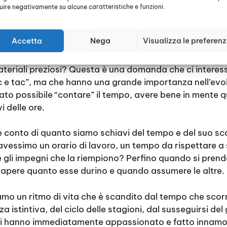
 normi hanno contribuito a rendere famoso il modello, 
luire negativamente su alcune caratteristiche e funzioni.
ibro”, esso era già conosciuto e acquistato da utenti c
andi sportivi che apprezzavano il suo meccanismo di al
Accetta
Nega
Visualizza le preferen
 orologi hanno rappresentato un accessorio di lusso, 
teriali preziosi? Questa è una domanda che ci interess
ic e tac”, ma che hanno una grande importanza nell’evol
ato possibile “contare” il tempo, avere bene in mente qu
i delle ore.
e conto di quanto siamo schiavi del tempo e del suo s
vessimo un orario di lavoro, un tempo da rispettare a 
e gli impegni che la riempiono? Perfino quando si pren
apere quanto esse durino e quando assumere le altre.
mo un ritmo di vita che è scandito dal tempo che scor
istintiva, del ciclo delle stagioni, dal susseguirsi del 
ogi hanno immediatamente appassionato e fatto innamo