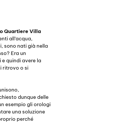
 Quartiere Villa
nti all’acqua,
, sono nati già nella
nso? Era un
i e quindi avere la
 ritrovo o si
’unisono,
chiesto dunque delle
un esempio gli orologi
ntare una soluzione
proprio perché