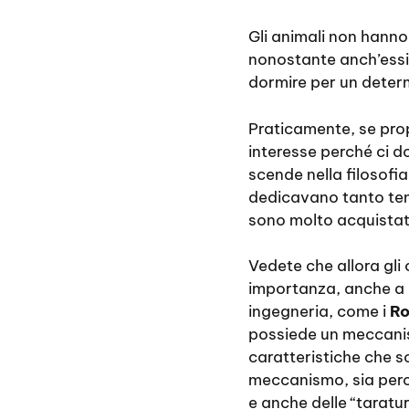
Gli animali non hanno
nonostante anch’essi 
dormire per un determi
Praticamente, se prop
interesse perché ci do
scende nella filosofia
dedicavano tanto tem
sono molto acquista
Vedete che allora gli
importanza, anche a li
ingegneria, come i
Ro
possiede un meccanis
caratteristiche che s
meccanismo, sia perc
e anche delle “taratu