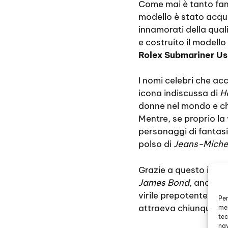
Come mai è tanto famo
modello è stato acqui
innamorati della qual
e costruito il modello
Rolex Submariner Us
I nomi celebri che a
icona indiscussa di
H
donne nel mondo e ch
Mentre, se proprio la
personaggi di fantas
polso di
Jeans-Miche
Grazie a questo intere
James Bond
, anche a
virile prepotente, se
Per
attraeva chiunque.
mem
tec
nav