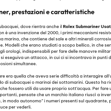
er, prestazioni e caratteristiche
subacquei, dove rientra anche il
Rolex Submariner Usato
n è una invenzione del 2000, i primi meccanismi resiste
 marina, che contiene del sale e altri minerali corrosivi
. Modelli che erano studiati a scopo bellico, in che se
li orologi, indispensabili per fare delle manovre militar
si eseguiva un attacco, in cui ci si incontrava in punti di
osioni simultanee.
are era quella che aveva serie difficoltà a interagire all
o di subacquei o marinai dei sottomarini. Questo ha ri
che fossero utili da usare proprio sott’acqua. Per fare 
ortanti, pensate che un marchio italiano riuscì a inve
e, in modo autonomo” i numeri presenti sul quadrante, 
uce per vederli.