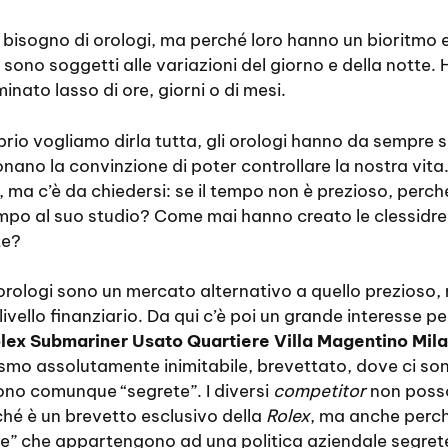
 bisogno di orologi, ma perché loro hanno un bioritmo 
sono soggetti alle variazioni del giorno e della notte.
nato lasso di ore, giorni o di mesi.
rio vogliamo dirla tutta, gli orologi hanno da sempre s
nano la convinzione di poter controllare la nostra vita.
, ma c’è da chiedersi: se il tempo non è prezioso, perché 
po al suo studio? Come mai hanno creato le clessidr
te?
 orologi sono un mercato alternativo a quello prezioso,
vello finanziario. Da qui c’è poi un grande interesse pe
lex Submariner Usato Quartiere Villa Magentino Mil
mo assolutamente inimitabile, brevettato, dove ci son
ono comunque “segrete”. I diversi
competitor
non posso
hé è un brevetto esclusivo della
Rolex
, ma anche perch
re” che appartengono ad una politica aziendale segret