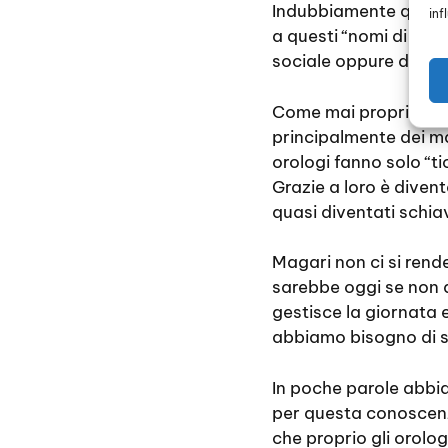
Indubbiamente questi
inf
a questi “nomi di cal
sociale oppure da gr
Come mai proprio gli
principalmente dei ma
orologi fanno solo “t
Grazie a loro è divent
quasi diventati schiav
Magari non ci si rend
sarebbe oggi se non a
gestisce la giornata 
abbiamo bisogno di s
In poche parole abbia
per questa conoscenza 
che proprio gli orol