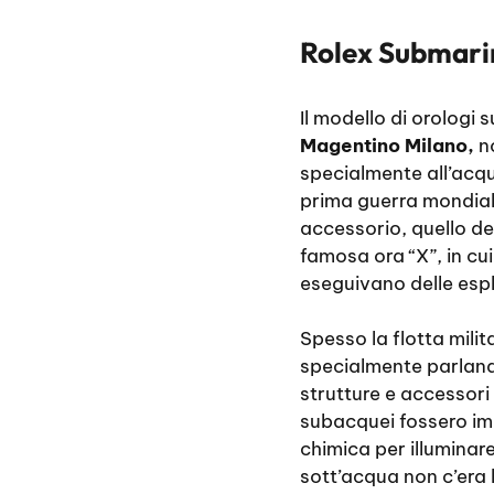
Rolex Submarin
Il modello di orologi 
Magentino Milano,
no
specialmente all’acqua
prima guerra mondiale
accessorio, quello deg
famosa ora “X”, in cui 
eseguivano delle espl
Spesso la flotta milit
specialmente parland
strutture e accessori 
subacquei fossero imp
chimica per illuminar
sott’acqua non c’era l