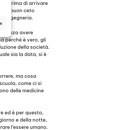
ma prima di arrivare
on un buon ceto
ta ingegneria.
ze
ma senza avere
a perché è vero, gli
uzione della società.
ale sia la data, si è
correre, ma cosa
scuola, come ci si
dono delle medicine
re ed è per questo,
giorno e della notte,
rare l’essere umano.