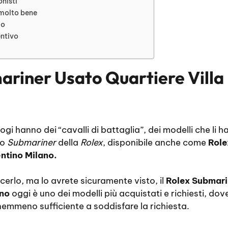
onisti
 molto bene
io
entivo
ariner Usato Quartiere Vill
logi hanno dei “cavalli di battaglia”, dei modelli che li h
lo
Submariner
della
Rolex
, disponibile anche come
Role
ntino Milano.
erlo, ma lo avrete sicuramente visto, il
Rolex Submari
ano
oggi è uno dei modelli più acquistati e richiesti, dove
 nemmeno sufficiente a soddisfare la richiesta.