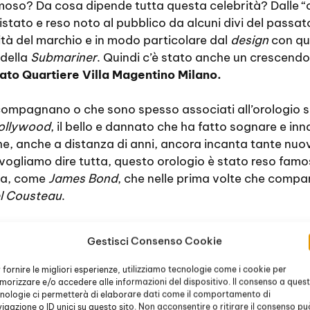
so? Da cosa dipende tutta questa celebrità? Dalle “ce
stato e reso noto al pubblico da alcuni divi del passa
ità del marchio e in modo particolare dal
design
con qui
 della
Submariner
. Quindi c’è stato anche un crescendo
ato Quartiere Villa Magentino Milano.
ccompagnano o che sono spesso associati all’orologio
ollywood
, il bello e dannato che ha fatto sognare e inn
e, anche a distanza di anni, ancora incanta tante nuo
 vogliamo dire tutta, questo orologio è stato reso fam
ia, come
James Bond
, che nelle prima volte che compar
l Cousteau
.
sse, il
Rolex Submariner
, ha poi accompagnato le immers
Gestisci Consenso Cookie
desso, negli ultimi film del personaggio di spia elegant
mpre la
Rolex
è stata posizionata al suo polso, per com
 fornire le migliori esperienze, utilizziamo tecnologie come i cookie per
orizzare e/o accedere alle informazioni del dispositivo. Il consenso a ques
nologie ci permetterà di elaborare dati come il comportamento di
igazione o ID unici su questo sito. Non acconsentire o ritirare il consenso pu