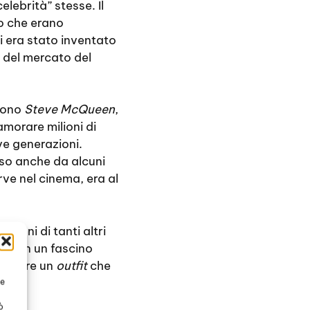
lebrità” stesse. Il
to che erano
 era stato inventato
 del mercato del
 sono
Steve McQueen
,
amorare milioni di
ve generazioni.
oso anche da alcuni
ve nel cinema, era al
ioni di tanti altri
e, con un fascino
pletare un
outfit
che
te
ò