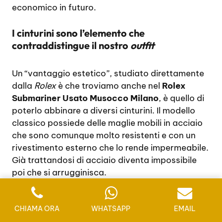
economico in futuro.
I cinturini sono l’elemento che
contraddistingue il nostro
outfit
Un “vantaggio estetico”, studiato direttamente
dalla
Rolex
è che troviamo anche nel
Rolex
Submariner Usato Musocco Milano
, è quello di
poterlo abbinare a diversi cinturini. Il modello
classico possiede delle maglie mobili in acciaio
che sono comunque molto resistenti e con un
rivestimento esterno che lo rende impermeabile.
Già trattandosi di acciaio diventa impossibile
poi che si arrugginisca.
Tuttavia, quando si vuole avere un
Rolex
Submariner Usato Musocco Milano
CHIAMA ORA
WHATSAPP
diverso,
EMAIL