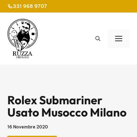
Vai
331 968 9707
al
contenuto
Men
Rolex Submariner
Usato Musocco Milano
16 Novembre 2020