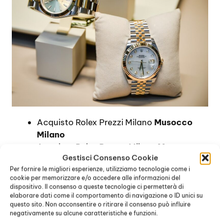
Acquisto Rolex Prezzi Milano
Musocco
Milano
Acquisto Rolex Prezzo Milano
Musocco
Gestisci Consenso Cookie
Milano
Per fornire le migliori esperienze, utilizziamo tecnologie come i
Comprare Rolex Prezzi Milano
Musocco
cookie per memorizzare e/o accedere alle informazioni del
Milano
dispositivo. Il consenso a queste tecnologie ci permetterà di
Comprare Un Rolex Prezzi Milano
elaborare dati come il comportamento di navigazione o ID unici su
questo sito. Non acconsentire o ritirare il consenso può influire
Musocco Milano
negativamente su alcune caratteristiche e funzioni.