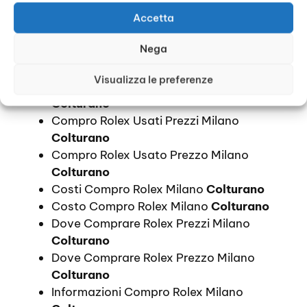
Compro Rolex Prezzo Milano
Colturano
Compro Rolex Quanto Costa Milano
Accetta
Colturano
Nega
Compro Rolex Usati A Chi Rivolgersi
Milano
Colturano
Visualizza le preferenze
Compro Rolex Usati Informazioni Milano
Colturano
Compro Rolex Usati Prezzi Milano
Colturano
Compro Rolex Usato Prezzo Milano
Colturano
Costi Compro Rolex Milano
Colturano
Costo Compro Rolex Milano
Colturano
Dove Comprare Rolex Prezzi Milano
Colturano
Dove Comprare Rolex Prezzo Milano
Colturano
Informazioni Compro Rolex Milano