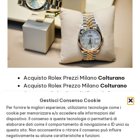
Acquisto Rolex Prezzi Milano
Colturano
Acquisto Rolex Prezzo Milano
Colturano
Comprare Rolex Prezzi Milano
Colturano
Gestisci Consenso Cookie
Comprare Un Rolex Prezzi Milano
Per fornire le migliori esperienze, utilizziamo tecnologie come i
Colturano
cookie per memorizzare e/o accedere alle informazioni del
Compro Orologi Rolex Prezzi Milano
dispositivo. Il consenso a queste tecnologie ci permetterà di
Colturano
elaborare dati come il comportamento di navigazione o ID unici su
questo sito. Non acconsentire o ritirare il consenso può influire
Compro Rolex Prezzi Milano
Colturano
negativamente su alcune caratteristiche e funzioni.