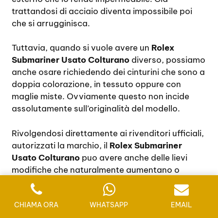
trattandosi di acciaio diventa impossibile poi
che si arrugginisca.
Tuttavia, quando si vuole avere un
Rolex
Submariner Usato Colturano
diverso, possiamo
anche osare richiedendo dei cinturini che sono a
doppia colorazione, in tessuto oppure con
maglie miste. Ovviamente questo non incide
assolutamente sull’originalità del modello.
Rivolgendosi direttamente ai rivenditori ufficiali,
autorizzati la marchio, il
Rolex Submariner
Usato Colturano
puo avere anche delle lievi
modifiche che naturalmente aumentano o
diminuiscono i costi, ma attenzione che le
modifiche sono rapportate solo ad un utilizzo
CHIAMA ORA
WHATSAPP
EMAIL
dei cinturini diversi da quelli classici.