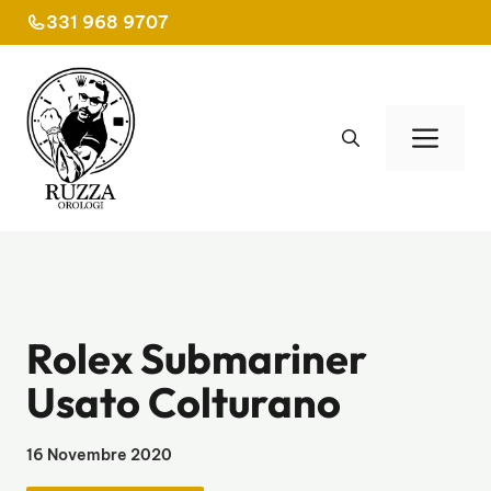
Vai
331 968 9707
al
contenuto
Men
Rolex Submariner
Usato Colturano
16 Novembre 2020