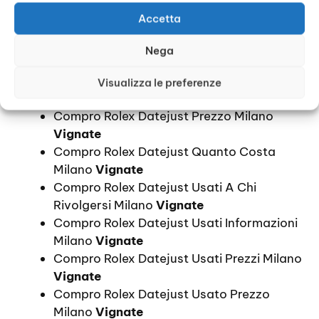
Comprare Un Rolex Datejust Prezzi Milano
Accetta
Vignate
Compro Orologi Rolex Datejust Prezzi
Nega
Milano
Vignate
Compro Rolex Datejust Prezzi Milano
Visualizza le preferenze
Vignate
Compro Rolex Datejust Prezzo Milano
Vignate
Compro Rolex Datejust Quanto Costa
Milano
Vignate
Compro Rolex Datejust Usati A Chi
Rivolgersi Milano
Vignate
Compro Rolex Datejust Usati Informazioni
Milano
Vignate
Compro Rolex Datejust Usati Prezzi Milano
Vignate
Compro Rolex Datejust Usato Prezzo
Milano
Vignate