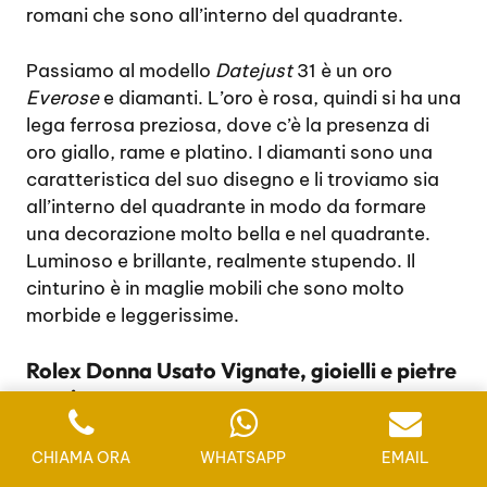
romani che sono all’interno del quadrante.
Passiamo al modello
Datejust
31 è un oro
Everose
e diamanti. L’oro è rosa, quindi si ha una
lega ferrosa preziosa, dove c’è la presenza di
oro giallo, rame e platino. I diamanti sono una
caratteristica del suo disegno e li troviamo sia
all’interno del quadrante in modo da formare
una decorazione molto bella e nel quadrante.
Luminoso e brillante, realmente stupendo. Il
cinturino è in maglie mobili che sono molto
morbide e leggerissime.
Rolex Donna Usato Vignate, gioielli e pietre
preziose
Esistono due modelli che sono i padroni
CHIAMA ORA
WHATSAPP
EMAIL
incontrastati nei
Rolex
da donna. Il modello lady