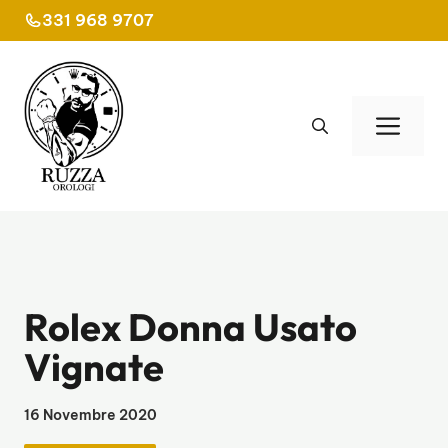
Vai
331 968 9707
al
contenuto
Men
Rolex Donna Usato
Vignate
16 Novembre 2020