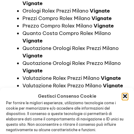
Vignate
Orologi Rolex Prezzi Milano
Vignate
Prezzi Compro Rolex Milano
Vignate
Prezzo Compro Rolex Milano
Vignate
Quanto Costa Compro Rolex Milano
Vignate
Quotazione Orologi Rolex Prezzi Milano
Vignate
Quotazione Orologi Rolex Prezzo Milano
Vignate
Valutazione Rolex Prezzi Milano
Vignate
Valutazione Rolex Prezzo Milano
Vignate
Acquisto Rolex Datejust Prezzi Milano
Gestisci Consenso Cookie
Vignate
Per fornire le migliori esperienze, utilizziamo tecnologie come i
Acquisto Rolex Datejust Prezzo Milano
cookie per memorizzare e/o accedere alle informazioni del
dispositivo. Il consenso a queste tecnologie ci permetterà di
Vignate
elaborare dati come il comportamento di navigazione o ID unici su
Comprare Rolex Datejust Prezzi Milano
questo sito. Non acconsentire o ritirare il consenso può influire
Vignate
negativamente su alcune caratteristiche e funzioni.