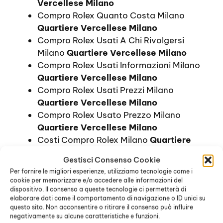
Vercellese Milano
Compro Rolex Quanto Costa Milano
Quartiere Vercellese Milano
Compro Rolex Usati A Chi Rivolgersi
Milano
Quartiere Vercellese Milano
Compro Rolex Usati Informazioni Milano
Quartiere Vercellese Milano
Compro Rolex Usati Prezzi Milano
Quartiere Vercellese Milano
Compro Rolex Usato Prezzo Milano
Quartiere Vercellese Milano
Costi Compro Rolex Milano
Quartiere
Vercellese Milano
Gestisci Consenso Cookie
Costo Compro Rolex Milano
Quartiere
Per fornire le migliori esperienze, utilizziamo tecnologie come i
Vercellese Milano
cookie per memorizzare e/o accedere alle informazioni del
Dove Comprare Rolex Prezzi Milano
dispositivo. Il consenso a queste tecnologie ci permetterà di
elaborare dati come il comportamento di navigazione o ID unici su
Quartiere Vercellese Milano
questo sito. Non acconsentire o ritirare il consenso può influire
Dove Comprare Rolex Prezzo Milano
negativamente su alcune caratteristiche e funzioni.