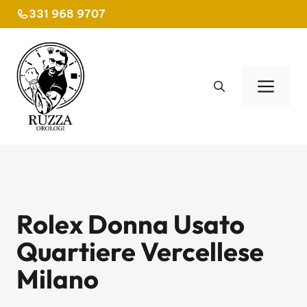
Vai
331 968 9707
al
contenuto
Men
Rolex Donna Usato
Quartiere Vercellese
Milano