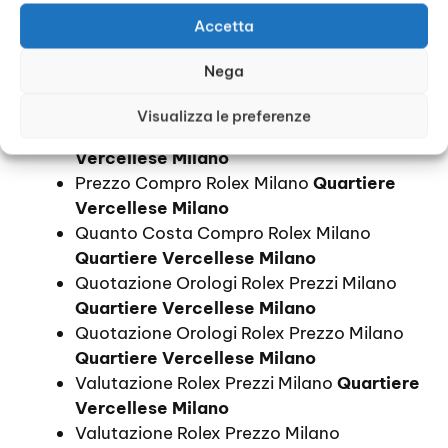
Quartiere Vercellese Milano
Accetta
Informazioni Compro Rolex Milano
Quartiere Vercellese Milano
Nega
Orologi Rolex Prezzi Milano
Quartiere
Vercellese Milano
Visualizza le preferenze
Prezzi Compro Rolex Milano
Quartiere
Vercellese Milano
Prezzo Compro Rolex Milano
Quartiere
Vercellese Milano
Quanto Costa Compro Rolex Milano
Quartiere Vercellese Milano
Quotazione Orologi Rolex Prezzi Milano
Quartiere Vercellese Milano
Quotazione Orologi Rolex Prezzo Milano
Quartiere Vercellese Milano
Valutazione Rolex Prezzi Milano
Quartiere
Vercellese Milano
Valutazione Rolex Prezzo Milano