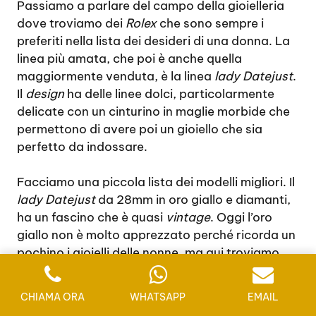
Passiamo a parlare del campo della gioielleria
dove troviamo dei
Rolex
che sono sempre i
preferiti nella lista dei desideri di una donna. La
linea più amata, che poi è anche quella
maggiormente venduta, è la linea
lady Datejust
.
Il
design
ha delle linee dolci, particolarmente
delicate con un cinturino in maglie morbide che
permettono di avere poi un gioiello che sia
perfetto da indossare.
Facciamo una piccola lista dei modelli migliori. Il
lady Datejust
da 28mm in oro giallo e diamanti,
ha un fascino che è quasi
vintage
. Oggi l’oro
giallo non è molto apprezzato perché ricorda un
pochino i gioielli delle nonne, ma qui troviamo
anche una buona unione con le pietre preziosi
che riescono poi a valorizzare la struttura.
CHIAMA ORA
WHATSAPP
EMAIL
Quindi effettivamente è un vero e proprio