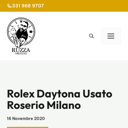
Vai
331 968 9707
al
contenuto
Men
Rolex Daytona Usato
Roserio Milano
16 Novembre 2020