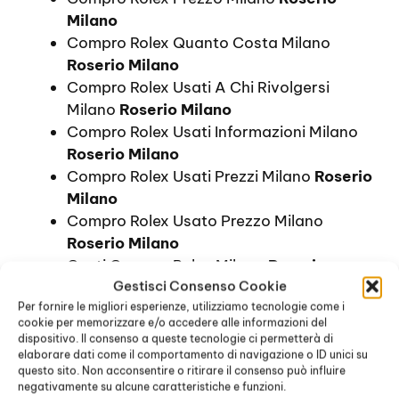
Milano
Compro Rolex Quanto Costa Milano
Roserio Milano
Compro Rolex Usati A Chi Rivolgersi
Milano
Roserio Milano
Compro Rolex Usati Informazioni Milano
Roserio Milano
Compro Rolex Usati Prezzi Milano
Roserio
Milano
Compro Rolex Usato Prezzo Milano
Roserio Milano
Costi Compro Rolex Milano
Roserio
Gestisci Consenso Cookie
Milano
Per fornire le migliori esperienze, utilizziamo tecnologie come i
Costo Compro Rolex Milano
Roserio
cookie per memorizzare e/o accedere alle informazioni del
Milano
dispositivo. Il consenso a queste tecnologie ci permetterà di
Dove Comprare Rolex Prezzi Milano
elaborare dati come il comportamento di navigazione o ID unici su
questo sito. Non acconsentire o ritirare il consenso può influire
Roserio Milano
negativamente su alcune caratteristiche e funzioni.
Dove Comprare Rolex Prezzo Milano