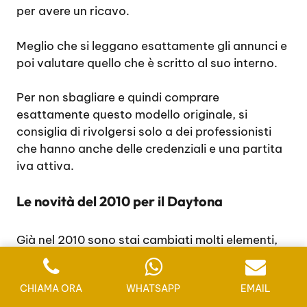
per avere un ricavo.
Meglio che si leggano esattamente gli annunci e
poi valutare quello che è scritto al suo interno.
Per non sbagliare e quindi comprare
esattamente questo modello originale, si
consiglia di rivolgersi solo a dei professionisti
che hanno anche delle credenziali e una partita
iva attiva.
Le novità del 2010 per il Daytona
Già nel 2010 sono stai cambiati molti elementi,
come la lunetta non più incisa e in acciaio, ma si
è preferito scegliere una lunetta in ceramica
CHIAMA ORA
WHATSAPP
EMAIL
nera. Lo stile è stato immediatamente