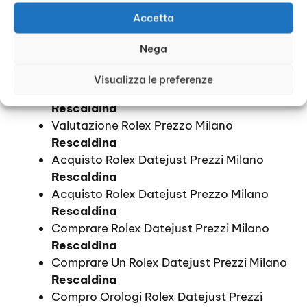
Rescaldina
Accetta
Quotazione Orologi Rolex Prezzi Milano
Rescaldina
Nega
Quotazione Orologi Rolex Prezzo Milano
Rescaldina
Visualizza le preferenze
Valutazione Rolex Prezzi Milano
Rescaldina
Valutazione Rolex Prezzo Milano
Rescaldina
Acquisto Rolex Datejust Prezzi Milano
Rescaldina
Acquisto Rolex Datejust Prezzo Milano
Rescaldina
Comprare Rolex Datejust Prezzi Milano
Rescaldina
Comprare Un Rolex Datejust Prezzi Milano
Rescaldina
Compro Orologi Rolex Datejust Prezzi