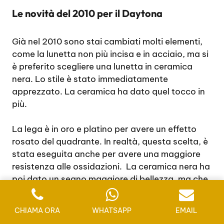
Le novità del 2010 per il Daytona
Già nel 2010 sono stai cambiati molti elementi,
come la lunetta non più incisa e in acciaio, ma si
è preferito scegliere una lunetta in ceramica
nera. Lo stile è stato immediatamente
apprezzato. La ceramica ha dato quel tocco in
più.
La lega è in oro e platino per avere un effetto
rosato del quadrante. In realtà, questa scelta, è
stata eseguita anche per avere una maggiore
resistenza alle ossidazioni. La ceramica nera ha
poi dato un segno maggiore di bellezza, ma che
è stata valorizzata anche dalla presenza di
zaffiri multicolori. Il quadrante è in avorio con
CHIAMA ORA
WHATSAPP
EMAIL
dettagli in oro, come la cassa.