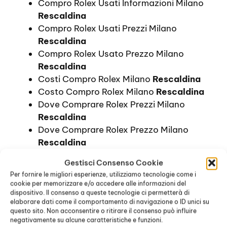
Compro Rolex Usati Informazioni Milano
Rescaldina
Compro Rolex Usati Prezzi Milano
Rescaldina
Compro Rolex Usato Prezzo Milano
Rescaldina
Costi Compro Rolex Milano
Rescaldina
Costo Compro Rolex Milano
Rescaldina
Dove Comprare Rolex Prezzi Milano
Rescaldina
Dove Comprare Rolex Prezzo Milano
Rescaldina
Informazioni Compro Rolex Milano
Gestisci Consenso Cookie
Rescaldina
Per fornire le migliori esperienze, utilizziamo tecnologie come i
Orologi Rolex Prezzi Milano
Rescaldina
cookie per memorizzare e/o accedere alle informazioni del
Prezzi Compro Rolex Milano
Rescaldina
dispositivo. Il consenso a queste tecnologie ci permetterà di
elaborare dati come il comportamento di navigazione o ID unici su
Prezzo Compro Rolex Milano
Rescaldina
questo sito. Non acconsentire o ritirare il consenso può influire
Quanto Costa Compro Rolex Milano
negativamente su alcune caratteristiche e funzioni.