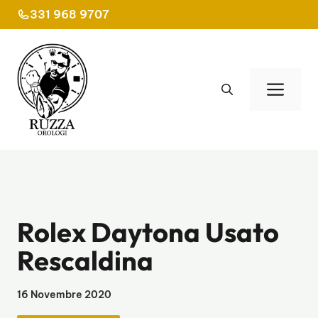
Vai
331 968 9707
al
contenuto
Men
Rolex Daytona Usato
Rescaldina
16 Novembre 2020