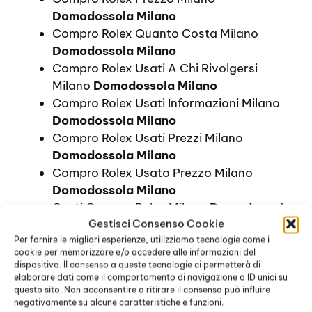
Domodossola Milano
Compro Rolex Quanto Costa Milano
Domodossola Milano
Compro Rolex Usati A Chi Rivolgersi
Milano
Domodossola Milano
Compro Rolex Usati Informazioni Milano
Domodossola Milano
Compro Rolex Usati Prezzi Milano
Domodossola Milano
Compro Rolex Usato Prezzo Milano
Domodossola Milano
Costi Compro Rolex Milano
Domodossola
Gestisci Consenso Cookie
Milano
Per fornire le migliori esperienze, utilizziamo tecnologie come i
Costo Compro Rolex Milano
cookie per memorizzare e/o accedere alle informazioni del
Domodossola Milano
dispositivo. Il consenso a queste tecnologie ci permetterà di
Dove Comprare Rolex Prezzi Milano
elaborare dati come il comportamento di navigazione o ID unici su
questo sito. Non acconsentire o ritirare il consenso può influire
Domodossola Milano
negativamente su alcune caratteristiche e funzioni.
Dove Comprare Rolex Prezzo Milano