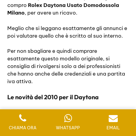
compro
Rolex Daytona Usato Domodossola
Milano
, per avere un ricavo.
Meglio che si leggano esattamente gli annunci e
poi valutare quello che è scritto al suo interno.
Per non sbagliare e quindi comprare
esattamente questo modello originale, si
consiglia di rivolgersi solo a dei professionisti
che hanno anche delle credenziali e una partita
iva attiva.
Le novità del 2010 per il Daytona
Già nel 2010 sono stai cambiati molti elementi,
come la lunetta non più incisa e in acciaio, ma si
CHIAMA ORA
WHATSAPP
EMAIL
è preferito scegliere una lunetta in ceramica