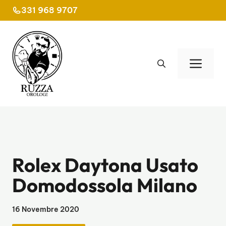
Vai
331 968 9707
al
contenuto
Men
Rolex Daytona Usato
Domodossola Milano
16 Novembre 2020