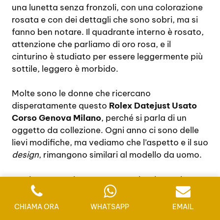
una lunetta senza fronzoli, con una colorazione
rosata e con dei dettagli che sono sobri, ma si
fanno ben notare. Il quadrante interno è rosato,
attenzione che parliamo di oro rosa, e il
cinturino è studiato per essere leggermente più
sottile, leggero è morbido.
Molte sono le donne che ricercano
disperatamente questo
Rolex Datejust Usato
Corso Genova Milano
, perché si parla di un
oggetto da collezione. Ogni anno ci sono delle
lievi modifiche, ma vediamo che l’aspetto e il suo
design
, rimangono similari al modello da uomo.
Ovviamente esistono tante varianti e anche
diverse colorazioni. Il modello in oro bianco e
diamanti, totalmente di colorazione argentata,
CHIAMA ORA
WHATSAPP
EMAIL
è sicuramente un investimento economico. Il