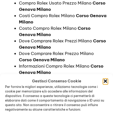
Compro Rolex Usato Prezzo Milano
Corso
Genova Milano
Costi Compro Rolex Milano
Corso Genova
Milano
Costo Compro Rolex Milano
Corso
Genova Milano
Dove Comprare Rolex Prezzi Milano
Corso
Genova Milano
Dove Comprare Rolex Prezzo Milano
Corso Genova Milano
Informazioni Compro Rolex Milano
Corso
Genova Milano
Orologi Rolex Prezzi Milano
Corso Genova
Gestisci Consenso Cookie
Milano
Per fornire le migliori esperienze, utilizziamo tecnologie come i
Prezzi Compro Rolex Milano
Corso
cookie per memorizzare e/o accedere alle informazioni del
dispositivo. Il consenso a queste tecnologie ci permetterà di
Genova Milano
elaborare dati come il comportamento di navigazione o ID unici su
Prezzo Compro Rolex Milano
Corso
questo sito. Non acconsentire o ritirare il consenso può influire
Genova Milano
negativamente su alcune caratteristiche e funzioni.