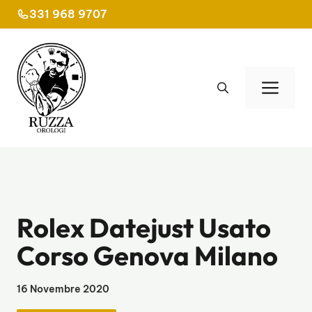
Vai
331 968 9707
al
contenuto
Men
Rolex Datejust Usato
Corso Genova Milano
16 Novembre 2020