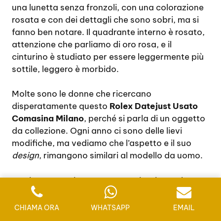
una lunetta senza fronzoli, con una colorazione
rosata e con dei dettagli che sono sobri, ma si
fanno ben notare. Il quadrante interno è rosato,
attenzione che parliamo di oro rosa, e il
cinturino è studiato per essere leggermente più
sottile, leggero è morbido.
Molte sono le donne che ricercano
disperatamente questo
Rolex Datejust Usato
Comasina Milano
, perché si parla di un oggetto
da collezione. Ogni anno ci sono delle lievi
modifiche, ma vediamo che l’aspetto e il suo
design
, rimangono similari al modello da uomo.
Ovviamente esistono tante varianti e anche
diverse colorazioni. Il modello in oro bianco e
diamanti, totalmente di colorazione argentata,
CHIAMA ORA
WHATSAPP
EMAIL
è sicuramente un investimento economico. Il