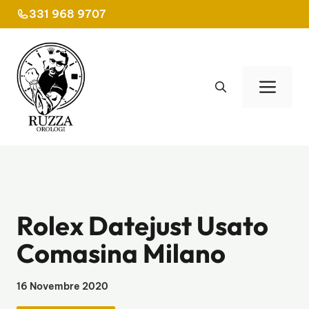
Vai
331 968 9707
al
contenuto
Men
Rolex Datejust Usato
Comasina Milano
16 Novembre 2020