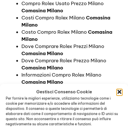
Compro Rolex Usato Prezzo Milano
Comasina Milano
Costi Compro Rolex Milano
Comasina
Milano
Costo Compro Rolex Milano
Comasina
Milano
Dove Comprare Rolex Prezzi Milano
Comasina Milano
Dove Comprare Rolex Prezzo Milano
Comasina Milano
Informazioni Compro Rolex Milano
Comasina Milano
Orologi Rolex Prezzi Milano
Comasina
Gestisci Consenso Cookie
Milano
Per fornire le migliori esperienze, utilizziamo tecnologie come i
Prezzi Compro Rolex Milano
Comasina
cookie per memorizzare e/o accedere alle informazioni del
dispositivo. Il consenso a queste tecnologie ci permetterà di
Milano
elaborare dati come il comportamento di navigazione o ID unici su
Prezzo Compro Rolex Milano
Comasina
questo sito. Non acconsentire o ritirare il consenso può influire
Milano
negativamente su alcune caratteristiche e funzioni.