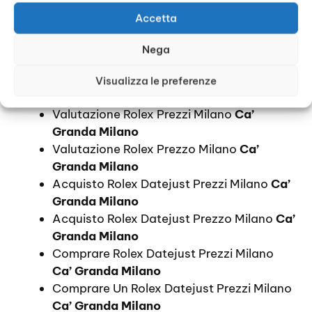
Quanto Costa Compro Rolex Milano
Ca’
Accetta
Granda Milano
Quotazione Orologi Rolex Prezzi Milano
Nega
Ca’ Granda Milano
Quotazione Orologi Rolex Prezzo Milano
Visualizza le preferenze
Ca’ Granda Milano
Valutazione Rolex Prezzi Milano
Ca’
Granda Milano
Valutazione Rolex Prezzo Milano
Ca’
Granda Milano
Acquisto Rolex Datejust Prezzi Milano
Ca’
Granda Milano
Acquisto Rolex Datejust Prezzo Milano
Ca’
Granda Milano
Comprare Rolex Datejust Prezzi Milano
Ca’ Granda Milano
Comprare Un Rolex Datejust Prezzi Milano
Ca’ Granda Milano