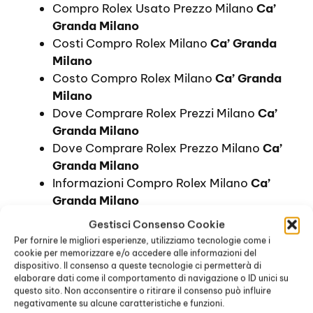
Compro Rolex Usato Prezzo Milano
Ca’
Granda Milano
Costi Compro Rolex Milano
Ca’ Granda
Milano
Costo Compro Rolex Milano
Ca’ Granda
Milano
Dove Comprare Rolex Prezzi Milano
Ca’
Granda Milano
Dove Comprare Rolex Prezzo Milano
Ca’
Granda Milano
Informazioni Compro Rolex Milano
Ca’
Granda Milano
Orologi Rolex Prezzi Milano
Ca’ Granda
Gestisci Consenso Cookie
Milano
Per fornire le migliori esperienze, utilizziamo tecnologie come i
Prezzi Compro Rolex Milano
Ca’ Granda
cookie per memorizzare e/o accedere alle informazioni del
dispositivo. Il consenso a queste tecnologie ci permetterà di
Milano
elaborare dati come il comportamento di navigazione o ID unici su
Prezzo Compro Rolex Milano
Ca’ Granda
questo sito. Non acconsentire o ritirare il consenso può influire
Milano
negativamente su alcune caratteristiche e funzioni.