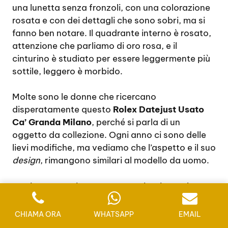
una lunetta senza fronzoli, con una colorazione
rosata e con dei dettagli che sono sobri, ma si
fanno ben notare. Il quadrante interno è rosato,
attenzione che parliamo di oro rosa, e il
cinturino è studiato per essere leggermente più
sottile, leggero è morbido.
Molte sono le donne che ricercano
disperatamente questo
Rolex Datejust Usato
Ca’ Granda Milano
, perché si parla di un
oggetto da collezione. Ogni anno ci sono delle
lievi modifiche, ma vediamo che l’aspetto e il suo
design
, rimangono similari al modello da uomo.
Ovviamente esistono tante varianti e anche
diverse colorazioni. Il modello in oro bianco e
diamanti, totalmente di colorazione argentata,
CHIAMA ORA
WHATSAPP
EMAIL
è sicuramente un investimento economico. Il