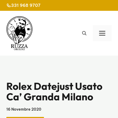
Vai
331 968 9707
al
contenuto
Men
Rolex Datejust Usato
Ca’ Granda Milano
16 Novembre 2020