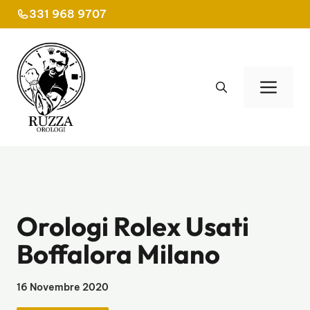
Vai
331 968 9707
al
contenuto
Men
Orologi Rolex Usati
Boffalora Milano
16 Novembre 2020