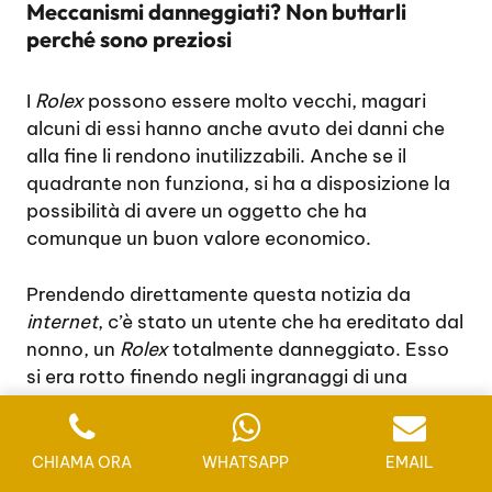
Meccanismi danneggiati? Non buttarli
perché sono preziosi
I
Rolex
possono essere molto vecchi, magari
alcuni di essi hanno anche avuto dei danni che
alla fine li rendono inutilizzabili. Anche se il
quadrante non funziona, si ha a disposizione la
possibilità di avere un oggetto che ha
comunque un buon valore economico.
Prendendo direttamente questa notizia da
internet
, c’è stato un utente che ha ereditato dal
nonno, un
Rolex
totalmente danneggiato. Esso
si era rotto finendo negli ingranaggi di una
trebbiatrice. Ciò nonostante, anche se l’esterno
era rovinato, i pezzi di ricambio erano ancora
buoni e soprattutto originali.
CHIAMA ORA
WHATSAPP
EMAIL