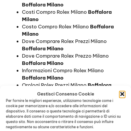
Boffalora Milano
Costi Compro Rolex Milano
Boffalora
Milano
Costo Compro Rolex Milano
Boffalora
Milano
Dove Comprare Rolex Prezzi Milano
Boffalora Milano
Dove Comprare Rolex Prezzo Milano
Boffalora Milano
Informazioni Compro Rolex Milano
Boffalora Milano
Orologi Rolex Prezzi Milano
Boffalora
Milano
Gestisci Consenso Cookie
Prezzi Compro Rolex Milano
Boffalora
Per fornire le migliori esperienze, utilizziamo tecnologie come i
cookie per memorizzare e/o accedere alle informazioni del
Milano
dispositivo. Il consenso a queste tecnologie ci permetterà di
Prezzo Compro Rolex Milano
Boffalora
elaborare dati come il comportamento di navigazione o ID unici su
Milano
questo sito. Non acconsentire o ritirare il consenso può influire
negativamente su alcune caratteristiche e funzioni.
Quanto Costa Compro Rolex Milano