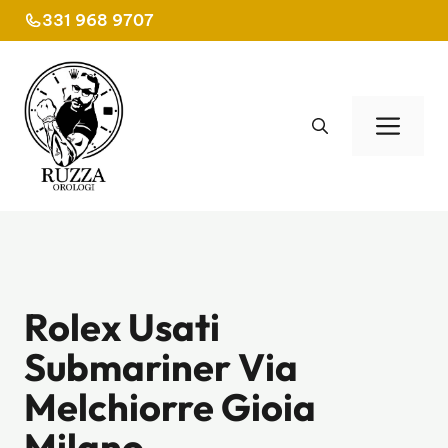
Vai
331 968 9707
al
contenuto
Men
Rolex Usati
Submariner Via
Melchiorre Gioia
Milano