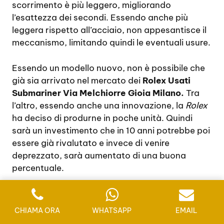
scorrimento è più leggero, migliorando
l’esattezza dei secondi. Essendo anche più
leggera rispetto all’acciaio, non appesantisce il
meccanismo, limitando quindi le eventuali usure.
Essendo un modello nuovo, non è possibile che
già sia arrivato nel mercato dei
Rolex Usati
Submariner Via Melchiorre Gioia Milano.
Tra
l’altro, essendo anche una innovazione, la
Rolex
ha deciso di produrne in poche unità. Quindi
sarà un investimento che in 10 anni potrebbe poi
essere già rivalutato e invece di venire
deprezzato, sarà aumentato di una buona
percentuale.
Chiunque voglia investire in un capitale che
sicuramente avrà un buon aumento e un
CHIAMA ORA
WHATSAPP
EMAIL
guadagno, dovrebbe optare per questa scelta.