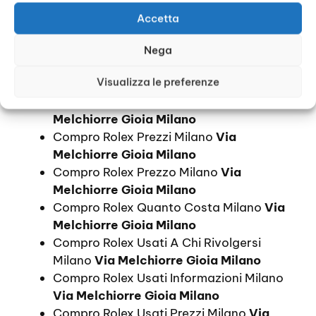
Melchiorre Gioia Milano
Accetta
Comprare Rolex Prezzi Milano
Via
Melchiorre Gioia Milano
Nega
Comprare Un Rolex Prezzi Milano
Via
Visualizza le preferenze
Melchiorre Gioia Milano
Compro Orologi Rolex Prezzi Milano
Via
Melchiorre Gioia Milano
Compro Rolex Prezzi Milano
Via
Melchiorre Gioia Milano
Compro Rolex Prezzo Milano
Via
Melchiorre Gioia Milano
Compro Rolex Quanto Costa Milano
Via
Melchiorre Gioia Milano
Compro Rolex Usati A Chi Rivolgersi
Milano
Via Melchiorre Gioia Milano
Compro Rolex Usati Informazioni Milano
Via Melchiorre Gioia Milano
Compro Rolex Usati Prezzi Milano
Via