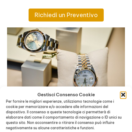
Richiedi un Preventivo
Gestisci Consenso Cookie
Per fornire le migliori esperienze, utilizziamo tecnologie come i
cookie per memorizzare e/o accedere alle informazioni del
dispositivo. Il consenso a queste tecnologie ci permetterà di
Acquisto Rolex Prezzi Milano
Via
elaborare dati come il comportamento di navigazione o ID unici su
Melchiorre Gioia Milano
questo sito. Non acconsentire o ritirare il consenso può influire
negativamente su alcune caratteristiche e funzioni.
Acquisto Rolex Prezzo Milano
Via