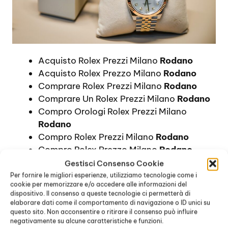
Acquisto Rolex Prezzi Milano
Rodano
Acquisto Rolex Prezzo Milano
Rodano
Comprare Rolex Prezzi Milano
Rodano
Comprare Un Rolex Prezzi Milano
Rodano
Compro Orologi Rolex Prezzi Milano
Rodano
Compro Rolex Prezzi Milano
Rodano
Compro Rolex Prezzo Milano
Rodano
Compro Rolex Quanto Costa Milano
Gestisci Consenso Cookie
Rodano
Per fornire le migliori esperienze, utilizziamo tecnologie come i
cookie per memorizzare e/o accedere alle informazioni del
Compro Rolex Usati A Chi Rivolgersi
dispositivo. Il consenso a queste tecnologie ci permetterà di
Milano
Rodano
elaborare dati come il comportamento di navigazione o ID unici su
Compro Rolex Usati Informazioni Milano
questo sito. Non acconsentire o ritirare il consenso può influire
negativamente su alcune caratteristiche e funzioni.
Rodano