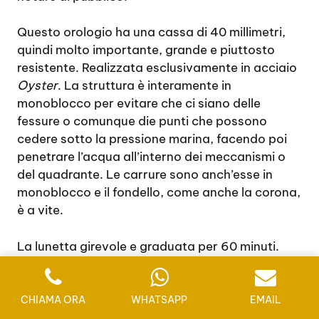
Questo orologio ha una cassa di 40 millimetri,
quindi molto importante, grande e piuttosto
resistente. Realizzata esclusivamente in acciaio
Oyster
. La struttura è interamente in
monoblocco per evitare che ci siano delle
fessure o comunque die punti che possono
cedere sotto la pressione marina, facendo poi
penetrare l’acqua all’interno dei meccanismi o
del quadrante. Le carrure sono anch’esse in
monoblocco e il fondello, come anche la corona,
è a vite.
La lunetta girevole e graduata per 60 minuti.
Sulla parte alta dell’orologio c’è uno Zaffiro
resistente ai graffi e alla pressione marina. Nei
modelli che sono molto costosi, si ha anche un
CHIAMA ORA
WHATSAPP
EMAIL
vetro che è costituito da particelle di Zaffiro.