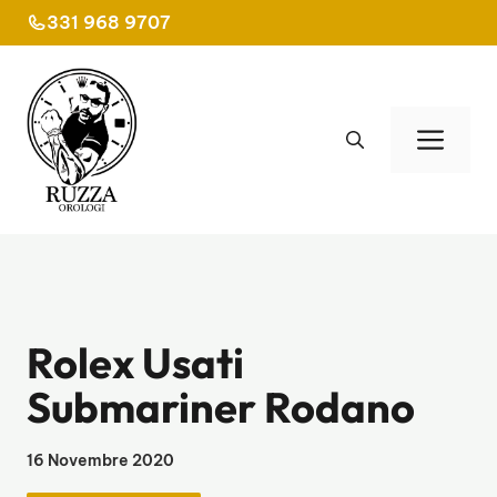
Vai
331 968 9707
al
contenuto
Men
Rolex Usati
Submariner Rodano
16 Novembre 2020