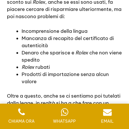
sconto sui
Rolex
, anche se essi sono usati, fa
piacere cercare di risparmiare ulteriormente, ma
poi nascono problemi di:
Incomprensione della lingua
Mancanza di recapito del certificato di
autenticità
Denaro che sparisce e
Rolex
che non viene
spedito
Rolex
rubati
Prodotti di importazione senza alcun
valore
Oltre a questo, anche se ci sentiamo poi tutelati
dalla legge, in realtà si ha a che fare con un
ulteriore problema che riguarda poi
l’impossibilità che la denuncia vada oltre
CHIAMA ORA
WHATSAPP
EMAIL
oceano. Infatti le leggi straniere hanno un loro