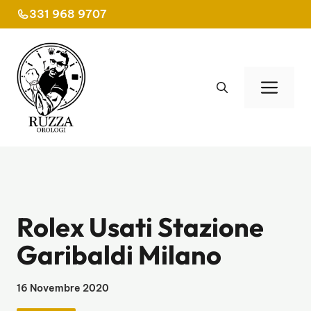
Vai
331 968 9707
al
contenuto
Men
Rolex Usati Stazione
Garibaldi Milano
16 Novembre 2020