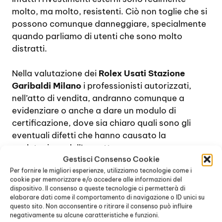
molto, ma molto, resistenti. Ciò non toglie che si
possono comunque danneggiare, specialmente
quando parliamo di utenti che sono molto
distratti.
Nella valutazione dei
Rolex Usati Stazione
Garibaldi Milano
i professionisti autorizzati,
nell’atto di vendita, andranno comunque a
evidenziare o anche a dare un modulo di
certificazione, dove sia chiaro quali sono gli
eventuali difetti che hanno causato la
svalutazione dell’oggetto.
Gestisci Consenso Cookie
Per fornire le migliori esperienze, utilizziamo tecnologie come i
Un
Rolex
che costa sulle 1000 euro, una volta
cookie per memorizzare e/o accedere alle informazioni del
che è usato, dopo un paio di anni, potrebbe
dispositivo. Il consenso a queste tecnologie ci permetterà di
avere un valore sulle 800 euro. Se ci sono segni
elaborare dati come il comportamento di navigazione o ID unici su
questo sito. Non acconsentire o ritirare il consenso può influire
e usure evidenti si deve diminuire di almeno il
negativamente su alcune caratteristiche e funzioni.