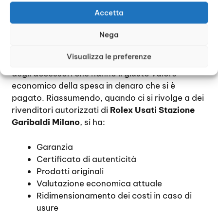
10% perché effettivamente ci sono dei piccoli
danni che ne compromettono la bellezza
Accetta
estetica. Ecco dunque che si procede ad un
Nega
ulteriore diminuzione dei costi.
Visualizza le preferenze
Ciò consente di avere la sicurezza di comprare
degli accessori che hanno il giusto valore
economico della spesa in denaro che si è
pagato. Riassumendo, quando ci si rivolge a dei
rivenditori autorizzati di
Rolex Usati Stazione
Garibaldi Milano
, si ha:
Garanzia
Certificato di autenticità
Prodotti originali
Valutazione economica attuale
Ridimensionamento dei costi in caso di
usure