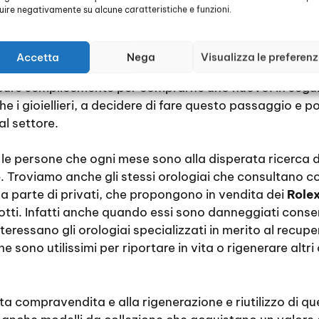
luire negativamente su alcune caratteristiche e funzioni.
elli, cioè in oro e pietre preziose, sono diventati sempre p
Usati Mezzago
è iniziato timidamente, di solito erano i 
Accetta
Nega
Visualizza le preferen
ologi per avere una buona quantità di denaro contante,
oppure semplicemente per comprarne uno nuovo. In seguit
e i gioiellieri, a decidere di fare questo passaggio e po
al settore.
le persone che ogni mese sono alla disperata ricerca di
o
. Troviamo anche gli stessi orologiai che consultano c
da parte di privati, che propongono in vendita dei
Role
rotti. Infatti anche quando essi sono danneggiati cons
ressano gli orologiai specializzati in merito al recuper
he sono utilissimi per riportare in vita o rigenerare altr
a compravendita e alla rigenerazione e riutilizzo di qu