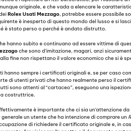
munque originale, e che vada a elencare le caratterist
 dei
Rolex Usati Mezzago
, potrebbe essere possibile so
quirente è inesperto di questo mondo del lusso e si las
ché è stato perso o perché è andato distrutto.
 che hanno subito e continuano ad essere vittime di ques
Mezzago
che sono d’imitazione, magari, anzi sicuramente
lla fine non rispettano il valore economico che si è sp
ati hanno sempre i certificati originali e, se per caso 
te di utenti privati che hanno realmente perso il certi
utti sono attenti al “cartaceo”, eseguono una ispezion
a costruttrice.
fettivamente è importante che ci sia un’attenzione da 
nea generale un utente che ha intenzione di comprare un
R
upazione di richiedere il certificato originale e, in ca