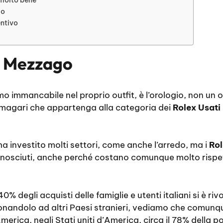
io
entivo
i Mezzago
 immancabile nel proprio outfit, è l’orologio, non un o
 magari che appartenga alla categoria dei
Rolex Usat
ha investito molti settori, come anche l’arredo, ma i
Rol
osciuti, anche perché costano comunque molto rispett
40% degli acquisti delle famiglie e utenti italiani si è ri
onandolo ad altri Paesi stranieri, vediamo che comunq
America, negli Stati uniti d’America, circa il 78% della