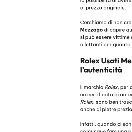
la possibilità di ave
al prezzo originale.
Cerchiamo di non crear
Mezzago
di capire qu
si può essere vittime d
allettanti per quanto
Rolex Usati Me
l’autenticità
Il marchio
Rolex
, per 
un certificato di aut
Rolex
, sono ben trascr
anche di pietre prezi
Infatti, quando ci so
comunque fare una pr