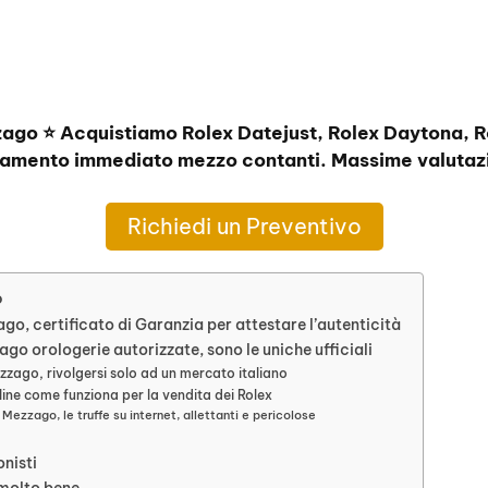
zago ⭐ Acquistiamo Rolex Datejust, Rolex Daytona, R
amento immediato mezzo contanti. Massime valutazi
Richiedi un Preventivo
o
go, certificato di Garanzia per attestare l’autenticità
go orologerie autorizzate, sono le uniche ufficiali
zzago, rivolgersi solo ad un mercato italiano
ine come funziona per la vendita dei Rolex
 Mezzago, le truffe su internet, allettanti e pericolose
onisti
 molto bene