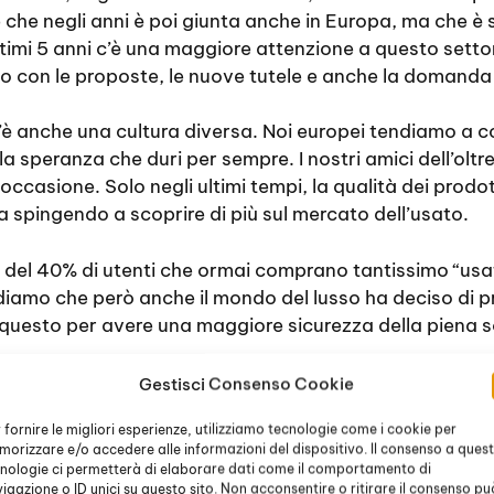
 che negli anni è poi giunta anche in Europa, ma che è
 ultimi 5 anni c’è una maggiore attenzione a questo sett
 con le proposte, le nuove tutele e anche la domanda d
’è anche una cultura diversa. Noi europei tendiamo a c
a speranza che duri per sempre. I nostri amici dell’o
occasione. Solo negli ultimi tempi, la qualità dei prodo
ta spingendo a scoprire di più sul mercato dell’usato.
le del 40% di utenti che ormai comprano tantissimo “usat
vediamo che però anche il mondo del lusso ha deciso di 
 questo per avere una maggiore sicurezza della piena s
Gestisci Consenso Cookie
desiderato avere un gioiello di una certa rilevanza, m
 fornire le migliori esperienze, utilizziamo tecnologie come i cookie per
i? Gli accessori che vanno per la maggiore, cioè che 
orizzare e/o accedere alle informazioni del dispositivo. Il consenso a ques
 piccolo pubblico, rimangono gli orologi. Essendo ques
nologie ci permetterà di elaborare dati come il comportamento di
e da abbinare, ma con materiali che possono essere di al
igazione o ID unici su questo sito. Non acconsentire o ritirare il consenso pu