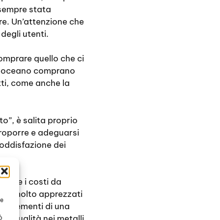
 sempre stata
ore. Un’attenzione che
egli utenti.
omprare quello che ci
ltreoceano comprano
tti, come anche la
o”, è salita proprio
proporre e adeguarsi
oddisfazione dei
a che i costi da
sono molto apprezzati
te
ti elementi di una
ta qualità nei metalli
ò