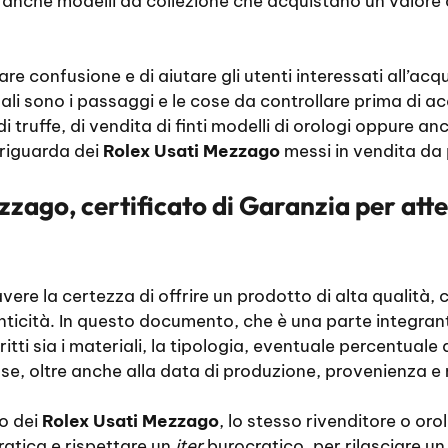
re anche modelli da collezione che acquistano un valor
e confusione e di aiutare gli utenti interessati all’acq
ali sono i passaggi e le cose da controllare prima di ac
i truffe, di vendita di finti modelli di orologi oppure an
 riguarda dei
Rolex Usati Mezzago
messi in vendita da 
zzago, certificato di Garanzia per att
avere la certezza di offrire un prodotto di alta qualità, c
enticità. In questo documento, che è una parte integrant
itti sia i materiali, la tipologia, eventuale percentuale d
ose, oltre anche alla data di produzione, provenienza e
no dei
Rolex Usati Mezzago
, lo stesso rivenditore o oro
atica e rispettare un
iter
burocratico, per rilasciare 