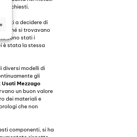
iù richiesti.
privati a decidere di
ze
 perché si trovavano
o sono stati i
i è stata la stessa
 diversi modelli di
ontinuamente gli
x Usati Mezzago
ervano un buon valore
o dei materiali e
i orologi che non
esti componenti, si ha