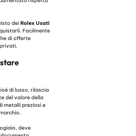
e aumentato rispetto
uisto dei
Rolex Usati
quistarli. Facilmente
che di offerte
privati.
estare
ioè di lusso, rilascia
e del valore della
i metalli preziosi e
 marchio.
logiaio, deve
un documento