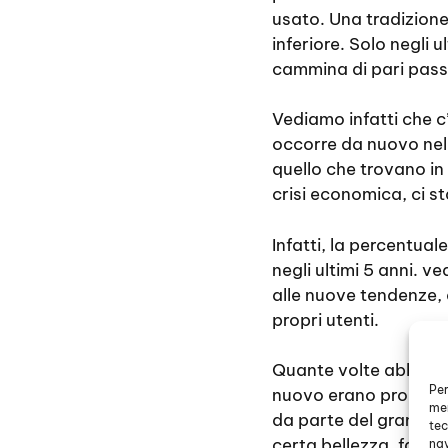
usato. Una tradizione
inferiore. Solo negli
cammina di pari passo
Vediamo infatti che c
occorre da nuovo nell
quello che trovano in 
crisi economica, ci s
Infatti, la percentua
negli ultimi 5 anni. 
alle nuove tendenze,
propri utenti.
Quante volte abbiamo 
Per
nuovo erano proibitiv
mem
da parte del grande e
tec
certa bellezza, facil
nav