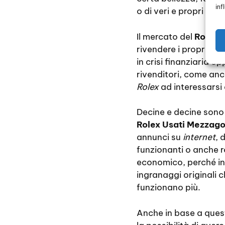
inf
o di veri e propri gioi
Il mercato del
Rolex 
rivendere i propri or
in crisi finanziaria 
rivenditori, come anch
Rolex
ad interessarsi 
Decine e decine sono 
Rolex Usati Mezzag
annunci su
internet
, 
funzionanti o anche 
economico, perché inte
ingranaggi originali c
funzionano più.
Anche in base a quest