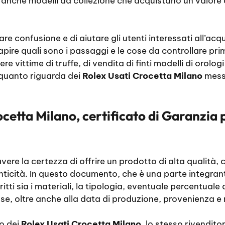
re anche modelli da collezione che acquistano un valor
e confusione e di aiutare gli utenti interessati all’acq
apire quali sono i passaggi e le cose da controllare prim
re vittime di truffe, di vendita di finti modelli di orolo
r quanto riguarda dei
Rolex Usati Crocetta Milano
messi
cetta Milano, certificato di Garanzia 
avere la certezza di offrire un prodotto di alta qualità, c
enticità. In questo documento, che è una parte integrant
itti sia i materiali, la tipologia, eventuale percentuale d
ose, oltre anche alla data di produzione, provenienza e
no dei
Rolex Usati Crocetta Milano
, lo stesso rivendito