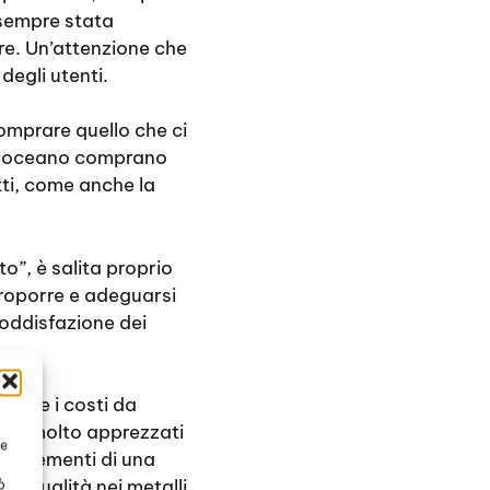
 sempre stata
ore. Un’attenzione che
egli utenti.
omprare quello che ci
ltreoceano comprano
tti, come anche la
o”, è salita proprio
proporre e adeguarsi
oddisfazione dei
a che i costi da
sono molto apprezzati
te
ti elementi di una
ta qualità nei metalli
ò