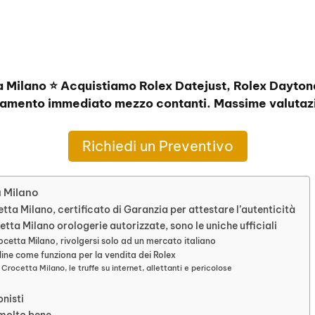
a Milano ⭐ Acquistiamo Rolex Datejust, Rolex Dayton
amento immediato mezzo contanti. Massime valutazi
Richiedi un Preventivo
a Milano
tta Milano, certificato di Garanzia per attestare l’autenticità
tta Milano orologerie autorizzate, sono le uniche ufficiali
ocetta Milano, rivolgersi solo ad un mercato italiano
ine come funziona per la vendita dei Rolex
Crocetta Milano, le truffe su internet, allettanti e pericolose
onisti
 molto bene