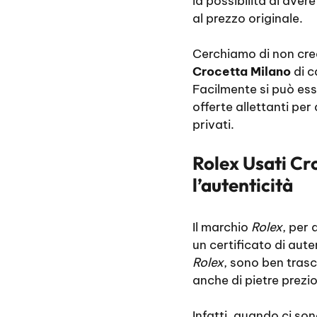
la possibilità di ave
al prezzo originale.
Cerchiamo di non crear
Crocetta Milano
di c
Facilmente si può esse
offerte allettanti pe
privati.
Rolex Usati Cro
l’autenticità
Il marchio
Rolex
, per 
un certificato di aut
Rolex
, sono ben trascr
anche di pietre prezi
Infatti, quando ci so