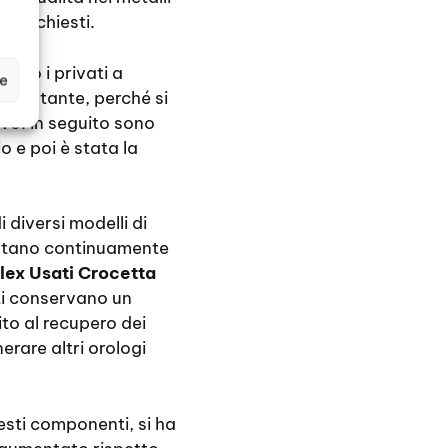
iù richiesti.
rano i privati a
ze
o contante, perché si
vo. In seguito sono
o e poi è stata la
 diversi modelli di
sultano continuamente
lex Usati Crocetta
ti conservano un
ito al recupero dei
nerare altri orologi
esti componenti, si ha