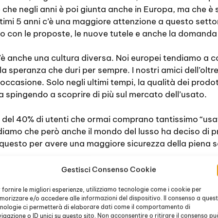
 che negli anni è poi giunta anche in Europa, ma che è
 ultimi 5 anni c’è una maggiore attenzione a questo sett
 con le proposte, le nuove tutele e anche la domanda d
’è anche una cultura diversa. Noi europei tendiamo a c
a speranza che duri per sempre. I nostri amici dell’o
occasione. Solo negli ultimi tempi, la qualità dei prodo
ta spingendo a scoprire di più sul mercato dell’usato.
le del 40% di utenti che ormai comprano tantissimo “usat
vediamo che però anche il mondo del lusso ha deciso di 
 questo per avere una maggiore sicurezza della piena s
Gestisci Consenso Cookie
desiderato avere un gioiello di una certa rilevanza, m
 fornire le migliori esperienze, utilizziamo tecnologie come i cookie per
i? Gli accessori che vanno per la maggiore, cioè che 
orizzare e/o accedere alle informazioni del dispositivo. Il consenso a ques
 piccolo pubblico, rimangono gli orologi. Essendo ques
nologie ci permetterà di elaborare dati come il comportamento di
e da abbinare, ma con materiali che possono essere di al
igazione o ID unici su questo sito. Non acconsentire o ritirare il consenso pu