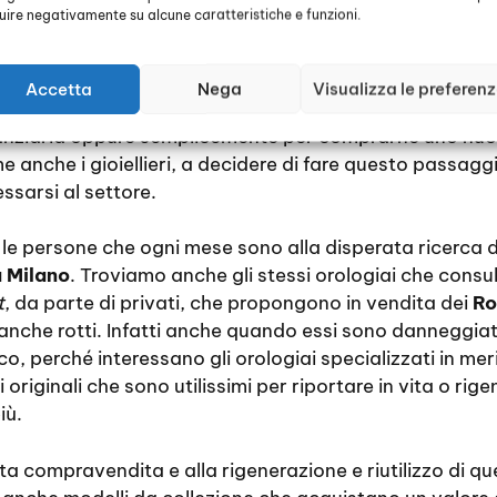
luire negativamente su alcune caratteristiche e funzioni.
elli, cioè in oro e pietre preziose, sono diventati sempre p
Usati Crocetta Milano
è iniziato timidamente, di solito e
Accetta
Nega
Visualizza le preferen
 i propri orologi per avere una buona quantità di denar
inanziaria oppure semplicemente per comprarne uno nuo
ome anche i gioiellieri, a decidere di fare questo passaggi
ssarsi al settore.
le persone che ogni mese sono alla disperata ricerca di
a Milano
. Troviamo anche gli stessi orologiai che con
t
, da parte di privati, che propongono in vendita dei
Ro
anche rotti. Infatti anche quando essi sono danneggia
, perché interessano gli orologiai specializzati in mer
originali che sono utilissimi per riportare in vita o rige
iù.
a compravendita e alla rigenerazione e riutilizzo di qu