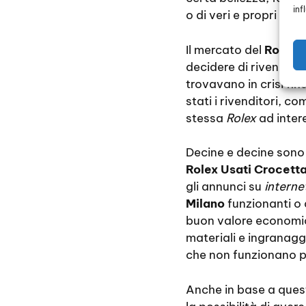
inf
o di veri e propri gioi
Il mercato del
Rolex 
decidere di rivendere
trovavano in crisi f
stati i rivenditori, c
stessa
Rolex
ad intere
Decine e decine sono 
Rolex Usati Crocett
gli annunci su
interne
Milano
funzionanti o 
buon valore economico
materiali e ingranaggi 
che non funzionano p
Anche in base a quest