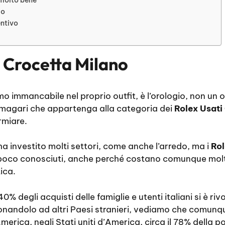
io
entivo
 Crocetta Milano
 immancabile nel proprio outfit, è l’orologio, non un o
 magari che appartenga alla categoria dei
Rolex Usati
rmiare.
ha investito molti settori, come anche l’arredo, ma i
Rol
oco conosciuti, anche perché costano comunque molto 
ica.
40% degli acquisti delle famiglie e utenti italiani si è ri
onandolo ad altri Paesi stranieri, vediamo che comunq
America, negli Stati uniti d’America, circa il 78% della