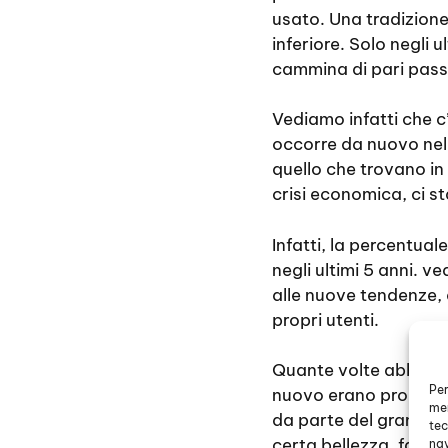
usato. Una tradizione
inferiore. Solo negli
cammina di pari passo
Vediamo infatti che c
occorre da nuovo nell
quello che trovano in 
crisi economica, ci s
Infatti, la percentua
negli ultimi 5 anni. 
alle nuove tendenze,
propri utenti.
Quante volte abbiamo 
Per
nuovo erano proibitiv
mem
da parte del grande e
tec
certa bellezza, facil
nav