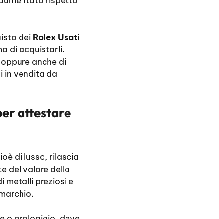
e aumentato rispetto
uisto dei
Rolex Usati
a di acquistarli.
gi oppure anche di
 in vendita da
per attestare
ioè di lusso, rilascia
e del valore della
i metalli preziosi e
 marchio.
re o orologiaio, deve