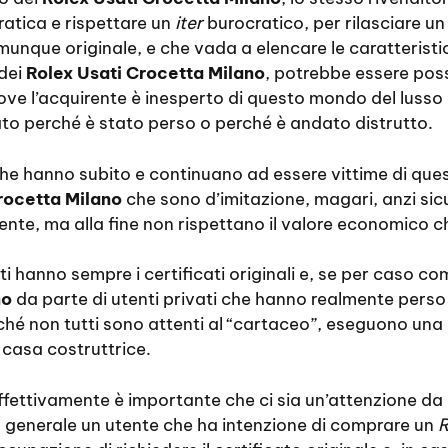
atica e rispettare un
iter
burocratico, per rilasciare 
munque originale, e che vada a elencare le caratterist
 dei
Rolex Usati Crocetta Milano
, potrebbe essere poss
dove l’acquirente è inesperto di questo mondo del lusso 
icato perché è stato perso o perché è andato distrutto.
 che hanno subito e continuano ad essere vittime di ques
rocetta Milano
che sono d’imitazione, magari, anzi si
lente, ma alla fine non rispettano il valore economico c
ati hanno sempre i certificati originali e, se per caso 
no
da parte di utenti privati che hanno realmente perso i
ché non tutti sono attenti al “cartaceo”, eseguono una
a casa costruttrice.
fettivamente è importante che ci sia un’attenzione da 
nea generale un utente che ha intenzione di comprare un
R