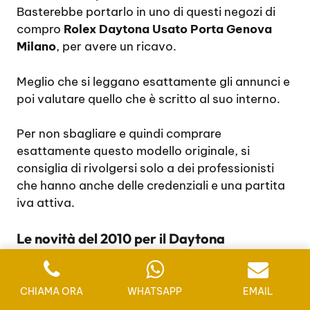
Basterebbe portarlo in uno di questi negozi di
compro
Rolex Daytona Usato Porta Genova
Milano
, per avere un ricavo.
Meglio che si leggano esattamente gli annunci e
poi valutare quello che è scritto al suo interno.
Per non sbagliare e quindi comprare
esattamente questo modello originale, si
consiglia di rivolgersi solo a dei professionisti
che hanno anche delle credenziali e una partita
iva attiva.
Le novità del 2010 per il Daytona
Già nel 2010 sono stai cambiati molti elementi,
CHIAMA ORA
WHATSAPP
EMAIL
come la lunetta non più incisa e in acciaio, ma si