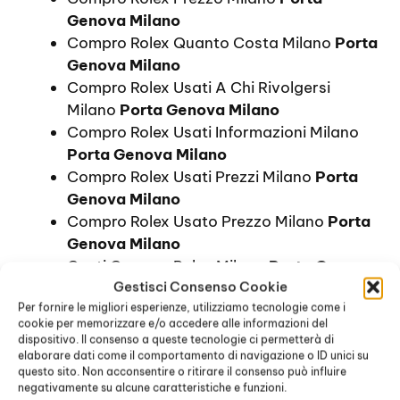
Genova Milano
Compro Rolex Quanto Costa Milano
Porta
Genova Milano
Compro Rolex Usati A Chi Rivolgersi
Milano
Porta Genova Milano
Compro Rolex Usati Informazioni Milano
Porta Genova Milano
Compro Rolex Usati Prezzi Milano
Porta
Genova Milano
Compro Rolex Usato Prezzo Milano
Porta
Genova Milano
Costi Compro Rolex Milano
Porta Genova
Gestisci Consenso Cookie
Milano
Per fornire le migliori esperienze, utilizziamo tecnologie come i
Costo Compro Rolex Milano
Porta
cookie per memorizzare e/o accedere alle informazioni del
Genova Milano
dispositivo. Il consenso a queste tecnologie ci permetterà di
Dove Comprare Rolex Prezzi Milano
Porta
elaborare dati come il comportamento di navigazione o ID unici su
questo sito. Non acconsentire o ritirare il consenso può influire
Genova Milano
negativamente su alcune caratteristiche e funzioni.
Dove Comprare Rolex Prezzo Milano
Porta