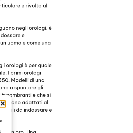
colare e rivolto al
guono negli orologi, è
ndossare e
er un uomo e come una
i orologi è per quale
e. I primi orologi
1650. Modelli di una
iano a spuntare gli
 ingombranti e che si
 si sono adattati al
facili da indossare e
te
ssa in oro. Una
ò