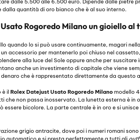
re dalle 5.500 alle 6.500 euro. Dipende dalle pietre p
alla quantità di oro bianco che è al suo interno.
 Usato Rogoredo Milano un gioiello al 
ello quando lo si può usare continuamente, magari nella
un accessorio per mantenerlo poi chiuso nel cassetto,
isplendere alla luce del Sole oppure anche per suscitare 
sentano anche un investimento di capitale che viene se
 denaro che è rappresentato direttamente da questo 
è il
Rolex Datejust Usato Rogoredo Milano
modello 4
ffetti che non passa inosservato. La lunetta esterna è in o
uò essere bicolore. La parte centrale è in oro e si unisce 
razione grigio antracite, dove poi i numeri romani sono 
o automatico e si presta perfettamente a tutti gli
outf