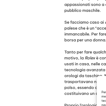
appassionati sono a 
pubblico maschile.
Se facciamo caso ai
palese che è un “acc
immancabile. Per far
borsa per una donna
Tanto per fare qualc
motivo, la
Rolex
è con
usati in casa, nelle c
tecnologia avanzata se
orologi da taschino. 
trasportavano nascond
polso, essendo con u
Per
costituivano un acces
mem
tec
Proprio l’orologio er
nav