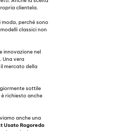
etti. Anche la scelta
ropria clientela.
 di moda, perché sono
 modelli classici non
e innovazione nel
. Una vera
il mercato della
giormente sottile
è richiesto anche
troviamo anche una
st Usato Rogoredo