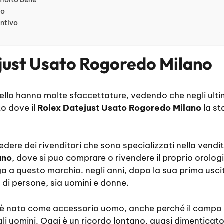
io
entivo
just Usato Rogoredo Milano
 gioiello hanno molte sfaccettature, vedendo che negli ul
o dove il
Rolex Datejust Usato Rogoredo Milano
la st
edere dei rivenditori che sono specializzati nella vendi
ano
, dove si puo comprare o rivendere il proprio orolog
a a questo marchio. negli anni, dopo la sua prima uscit
i di persone, sia uomini e donne.
è nato come accessorio uomo, anche perché il campo d
li uomini. Oggi è un ricordo lontano, quasi dimenticato,