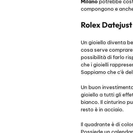
Milano
potrebbe costa
compongono e anche d
Rolex Datejust
Un gioiello diventa b
cosa serve comprare 
possibilità di farlo r
che i gioielli rappre
Sappiamo che c’è del
Un buon investimento 
gioiello a tutti gli e
bianco. Il cinturino p
resto è in acciaio.
Il quadrante è di colo
Possiede un calendari