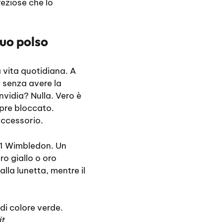
reziose che lo
tuo polso
 vita quotidiana. A
 senza avere la
invidia? Nulla. Vero è
mpre bloccato.
accessorio.
1 Wimbledon. Un
ro giallo o oro
alla lunetta, mentre il
di colore verde.
it
.