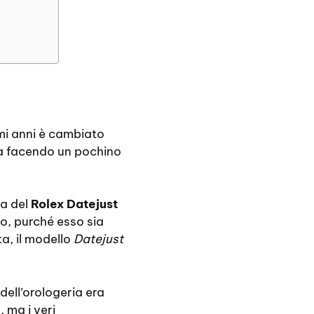
timi anni è cambiato
a facendo un pochino
ta del
Rolex Datejust
io, purché esso sia
a, il modello
Datejust
ell’orologeria era
 ma i veri