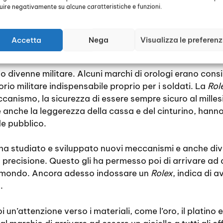
luire negativamente su alcune caratteristiche e funzioni.
va questo accessorio, voleva dire che era troppo indip
esto inconveniente, esibizionista, che per la morale del
sogno di sapere l’ora perché esse non lavoravano, qui
Accetta
Nega
Visualizza le preferen
izzo divenne militare. Alcuni marchi di orologi erano cons
rio militare indispensabile proprio per i soldati. La
Rol
canismo, la sicurezza di essere sempre sicuro al milles
 e anche la leggerezza della cassa e del cinturino, ha
e pubblico.
ha studiato e sviluppato nuovi meccanismi e anche div
ro precisione. Questo gli ha permesso poi di arrivare a
il mondo. Ancora adesso indossare un
Rolex
, indica di 
.
oi un’attenzione verso i materiali, come l’oro, il platino 