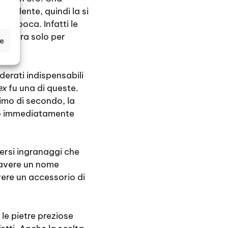
endente, quindi la si
l’epoca. Infatti le
ndi era solo per
ze
iderati indispensabili
ex
fu una di queste.
imo di secondo, la
nno immediatamente
ersi ingranaggi che
d avere un nome
avere un accessorio di
e le pietre preziose