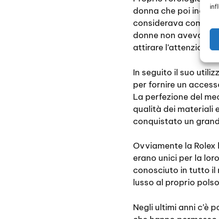
inf
donna che poi indossa
considerava come un g
donne non avevano bi
attirare l’attenzione.
In seguito il suo util
per fornire un accesso
La perfezione del mec
qualità dei materiali
conquistato un grand
Ovviamente la Rolex 
erano unici per la lo
conosciuto in tutto 
lusso al proprio polso
Negli ultimi anni c’è p