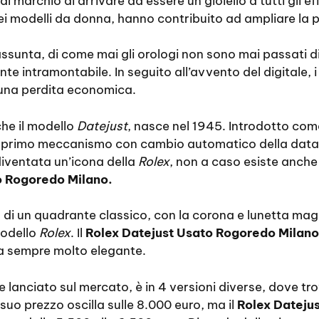
marchio di arrivare ad essere un gioiello a tutti gli eff
ei modelli da donna, hanno contribuito ad ampliare la p
iassunta, di come mai gli orologi non sono mai passati
e intramontabile. In seguito all’avvento del digitale, i
una perdita economica.
e il modello
Datejust
, nasce nel 1945. Introdotto com
l primo meccanismo con cambio automatico della data
diventata un’icona della
Rolex
, non a caso esiste anche 
o Rogoredo Milano.
 di un quadrante classico, con la corona e lunetta mag
modello
Rolex
. Il
Rolex Datejust Usato Rogoredo Milano
a sempre molto elegante.
e lanciato sul mercato, è in 4 versioni diverse, dove 
 suo prezzo oscilla sulle 8.000 euro, ma il
Rolex Dateju