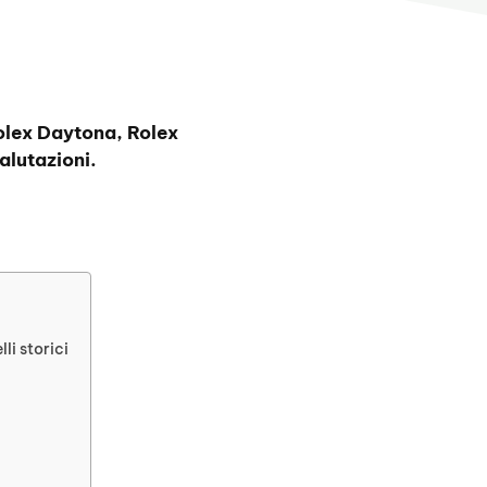
olex Daytona, Rolex
lutazioni.
li storici