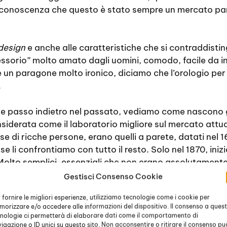
conoscenza che questo è stato sempre un mercato parti
design
e anche alle caratteristiche che si contraddistin
essorio” molto amato dagli uomini, comodo, facile da i
e un paragone molto ironico, diciamo che l’orologio p
.
he passo indietro nel passato, vediamo come nascono gl
siderata come il laboratorio migliore sul mercato attual
ase di ricche persone, erano quelli a parete, datati nel 
 li confrontiamo con tutto il resto. Solo nel 1870, iniz
Molto semplici, essenziali che non erano assolutamente
endoli nella tasca del panciotto. Solo intorno al 1900
Gestisci Consenso Cookie
n quadrante piccolo e con carica manuale. Erano molto 
 fornire le migliori esperienze, utilizziamo tecnologie come i cookie per
sorio del tutto maschile.
orizzare e/o accedere alle informazioni del dispositivo. Il consenso a ques
nologie ci permetterà di elaborare dati come il comportamento di
a considerato un gioiello da uomo, alcune avevano la ca
igazione o ID unici su questo sito. Non acconsentire o ritirare il consenso pu