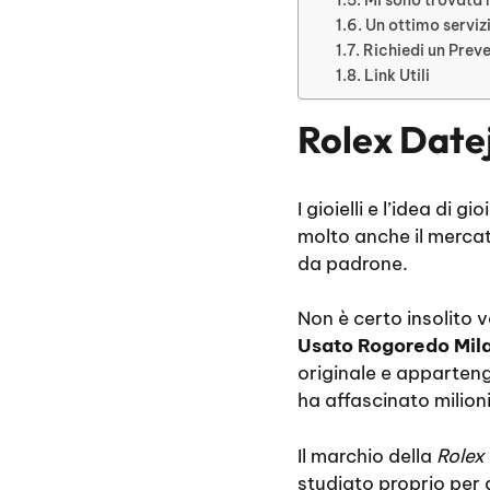
Un ottimo serviz
Richiedi un Prev
Link Utili
Rolex Date
I gioielli e l’idea di
molto anche il mercat
da padrone.
Non è certo insolito v
Usato Rogoredo Mil
originale e apparteng
ha affascinato milion
Il marchio della
Rolex
studiato proprio per g