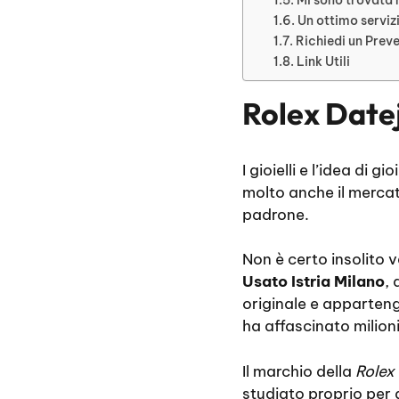
Un ottimo serviz
Richiedi un Prev
Link Utili
Rolex Datej
I gioielli e l’idea di
molto anche il mercat
padrone.
Non è certo insolito v
Usato Istria Milano
,
originale e apparteng
ha affascinato milion
Il marchio della
Rolex
studiato proprio per g