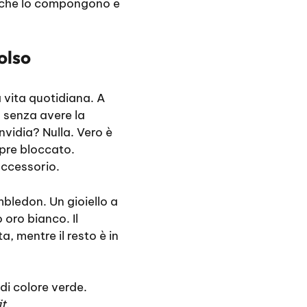
e che lo compongono e
olso
 vita quotidiana. A
 senza avere la
invidia? Nulla. Vero è
mpre bloccato.
accessorio.
bledon. Un gioiello a
 oro bianco. Il
a, mentre il resto è in
di colore verde.
it
.