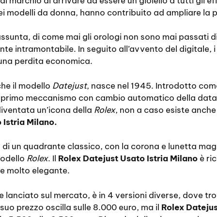
marchio di arrivare ad essere un gioiello a tutti gli eff
ei modelli da donna, hanno contribuito ad ampliare la p
iassunta, di come mai gli orologi non sono mai passati
e intramontabile. In seguito all’avvento del digitale, i
una perdita economica.
e il modello
Datejust
, nasce nel 1945. Introdotto com
l primo meccanismo con cambio automatico della data
diventata un’icona della
Rolex
, non a caso esiste anche 
 Istria Milano.
 di un quadrante classico, con la corona e lunetta mag
modello
Rolex
. Il
Rolex Datejust Usato Istria Milano
è ri
e molto elegante.
e lanciato sul mercato, è in 4 versioni diverse, dove 
 suo prezzo oscilla sulle 8.000 euro, ma il
Rolex Datejus