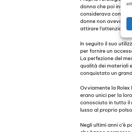
inf
donna che poi indossa
considerava come un g
donne non avevano bi
attirare l’attenzione.
In seguito il suo util
per fornire un accesso
La perfezione del mec
qualità dei materiali
conquistato un grand
Ovviamente la Rolex 
erano unici per la lo
conosciuto in tutto 
lusso al proprio polso
Negli ultimi anni c’è p