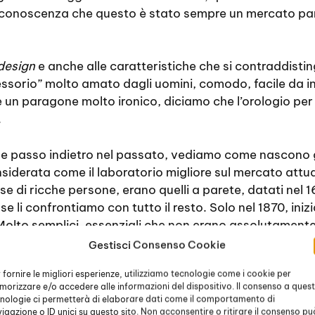
conoscenza che questo è stato sempre un mercato parti
design
e anche alle caratteristiche che si contraddistin
essorio” molto amato dagli uomini, comodo, facile da i
e un paragone molto ironico, diciamo che l’orologio p
.
he passo indietro nel passato, vediamo come nascono gl
siderata come il laboratorio migliore sul mercato attual
ase di ricche persone, erano quelli a parete, datati nel 
 li confrontiamo con tutto il resto. Solo nel 1870, iniz
Molto semplici, essenziali che non erano assolutamente
endoli nella tasca del panciotto. Solo intorno al 1900
Gestisci Consenso Cookie
n quadrante piccolo e con carica manuale. Erano molto 
 fornire le migliori esperienze, utilizziamo tecnologie come i cookie per
sorio del tutto maschile.
orizzare e/o accedere alle informazioni del dispositivo. Il consenso a ques
nologie ci permetterà di elaborare dati come il comportamento di
a considerato un gioiello da uomo, alcune avevano la ca
igazione o ID unici su questo sito. Non acconsentire o ritirare il consenso pu