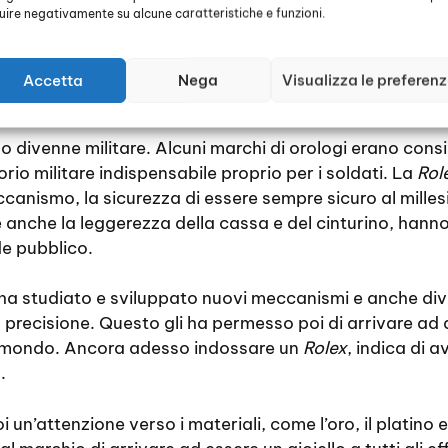
luire negativamente su alcune caratteristiche e funzioni.
va questo accessorio, voleva dire che era troppo indip
esto inconveniente, esibizionista, che per la morale del
sogno di sapere l’ora perché esse non lavoravano, qui
Accetta
Nega
Visualizza le preferen
izzo divenne militare. Alcuni marchi di orologi erano cons
rio militare indispensabile proprio per i soldati. La
Rol
canismo, la sicurezza di essere sempre sicuro al milles
 e anche la leggerezza della cassa e del cinturino, ha
e pubblico.
ha studiato e sviluppato nuovi meccanismi e anche div
ro precisione. Questo gli ha permesso poi di arrivare a
il mondo. Ancora adesso indossare un
Rolex
, indica di 
.
oi un’attenzione verso i materiali, come l’oro, il platino 