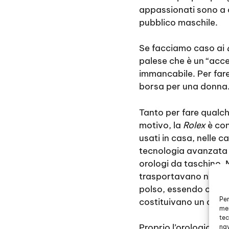
appassionati sono a 
pubblico maschile.
Se facciamo caso ai
palese che è un “acc
immancabile. Per far
borsa per una donna
Tanto per fare qualc
motivo, la
Rolex
è con
usati in casa, nelle c
tecnologia avanzata se
orologi da taschino. 
trasportavano nascond
polso, essendo con u
Per
costituivano un acces
mem
tec
Proprio l’orologio er
nav