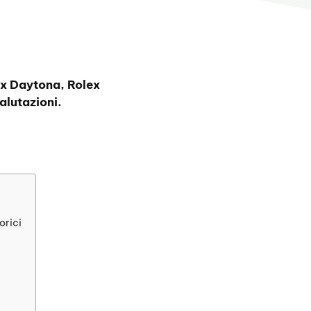
ex Daytona, Rolex
lutazioni.
orici