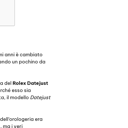
timi anni è cambiato
cendo un pochino da
ta del
Rolex Datejust
urché esso sia
a, il modello
Datejust
ell’orologeria era
 ma i veri