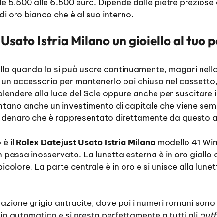
le 5.500 alle 6.500 euro. Dipende dalle pietre prezios
di oro bianco che è al suo interno.
Usato Istria Milano un gioiello al tuo p
ello quando lo si può usare continuamente, magari nella
un accessorio per mantenerlo poi chiuso nel cassetto,
isplendere alla luce del Sole oppure anche per suscitare 
sentano anche un investimento di capitale che viene se
 denaro che è rappresentato direttamente da questo 
è il
Rolex Datejust Usato Istria Milano
modello 41 Wim
non passa inosservato. La lunetta esterna è in oro giallo o
icolore. La parte centrale è in oro e si unisce alla lunett
razione grigio antracite, dove poi i numeri romani sono 
o automatico e si presta perfettamente a tutti gli
outf