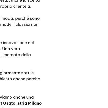
etti. Anche la scelta
ropria clientela.
 di moda, perché sono
 modelli classici non
e innovazione nel
. Una vera
il mercato della
giormente sottile
chiesto anche perché
troviamo anche una
t Usato Istria Milano