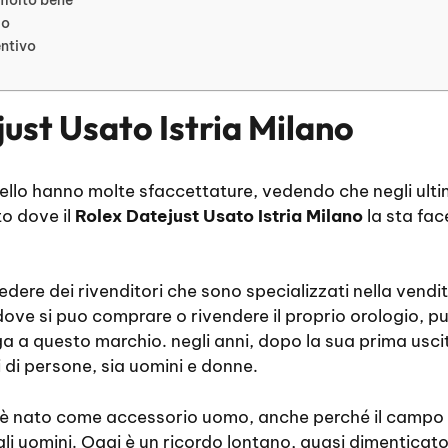
io
entivo
ust Usato Istria Milano
 gioiello hanno molte sfaccettature, vedendo che negli ul
o dove il
Rolex Datejust Usato Istria Milano
la sta fa
edere dei rivenditori che sono specializzati nella vendi
 dove si puo comprare o rivendere il proprio orologio, p
a a questo marchio. negli anni, dopo la sua prima uscit
i di persone, sia uomini e donne.
è nato come accessorio uomo, anche perché il campo d
li uomini. Oggi è un ricordo lontano, quasi dimenticato,