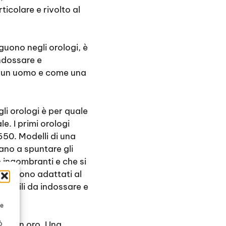
colare e rivolto al
guono negli orologi, è
ndossare e
er un uomo e come una
i orologi è per quale
e. I primi orologi
1650. Modelli di una
iano a spuntare gli
 ingombranti e che si
 si sono adattati al
facili da indossare e
te
ssa in oro. Una
ò