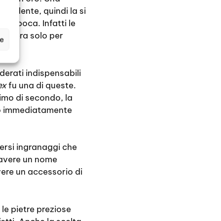
endente, quindi la si
l’epoca. Infatti le
ndi era solo per
ze
iderati indispensabili
ex
fu una di queste.
imo di secondo, la
nno immediatamente
ersi ingranaggi che
d avere un nome
avere un accessorio di
e le pietre preziose