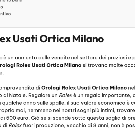
io
entivo
ex Usati Ortica Milano
 c’è un aumento delle vendite nel settore dei preziosi e 
rologi Rolex Usati Ortica Milano
si trovano molte occa
e.
compravendita di
Orologi Rolex Usati Ortica Milano
nel
o di Natale. Regalare un
Rolex
è un regalo importante, 
qualche anno sulle spalle, il suo valore economico è 
roprio mai, nemmeno nei nostri sogni più intimi, trovar
di 500 euro. Già se si scende sotto questa soglia di p
a di
Rolex
fuori produzione, vecchio di 8 anni, non è pos