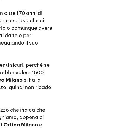
oltre i 70 anni di
on è escluso che ci
erlo o comunque avere
i da te o per
neggiando il suo
nti sicuri, perché se
trebbe valere 1500
ca Milano
si ha la
to, quindi non ricade
zzo che indica che
aghiamo, appena ci
i Ortica Milano
e