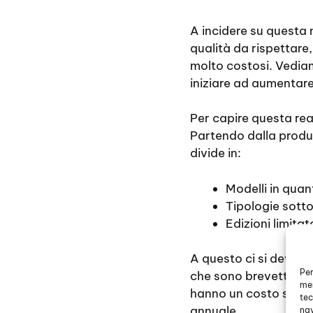
A incidere su questa m
qualità da rispettare
molto costosi. Vedia
iniziare ad aumentare
Per capire questa rea
Partendo dalla produz
divide in:
Modelli in quan
Tipologie sotto
Edizioni limitat
A questo ci si deve ag
Per
che sono brevettati 
mem
hanno un costo sempre
tec
annuale.
nav