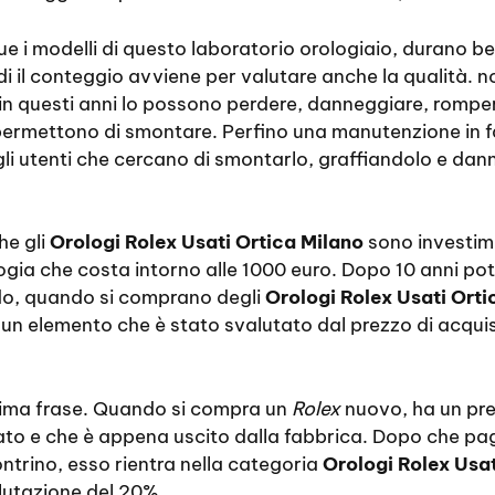
i modelli di questo laboratorio orologiaio, durano ben 
 il conteggio avviene per valutare anche la qualità. n
e in questi anni lo possono perdere, danneggiare, romp
permettono di smontare. Perfino una manutenzione in fa
 gli utenti che cercano di smontarlo, graffiandolo e dan
he gli
Orologi Rolex Usati Ortica Milano
sono investime
gia che costa intorno alle 1000 euro. Dopo 10 anni po
do, quando si comprano degli
Orologi Rolex Usati Orti
 un elemento che è stato svalutato dal prezzo di acquis
ima frase. Quando si compra un
Rolex
nuovo, ha un pre
ato e che è appena uscito dalla fabbrica. Dopo che p
ontrino, esso rientra nella categoria
Orologi Rolex Usat
lutazione del 20%.