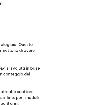
in:
orologiaia. Questo
ermettono di avere
lex
, si svaluta in base
 un conteggio dei
 potrebbe scattare
 infine, per i modelli
opo 8 anni.