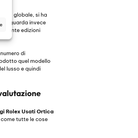
omica globale, si ha
to riguarda invece
ze
o tante edizioni
l numero di
rodotto quel modello
el lusso e quindi
valutazione
gi Rolex Usati Ortica
 come tutte le cose