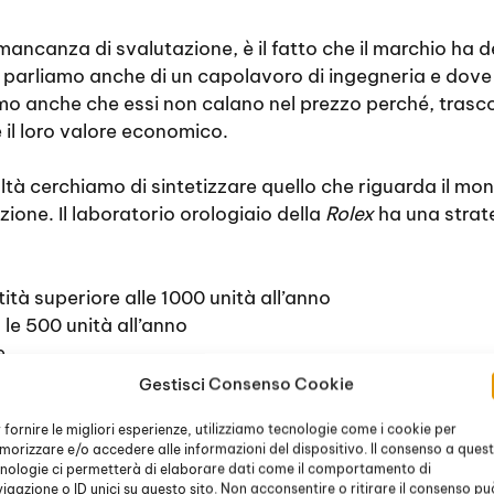
ancanza di svalutazione, è il fatto che il marchio ha de
, parliamo anche di un capolavoro di ingegneria e dove 
mo anche che essi non calano nel prezzo perché, trasco
 il loro valore economico.
ltà cerchiamo di sintetizzare quello che riguarda il mon
ione. Il laboratorio orologiaio della
Rolex
ha una strate
tità superiore alle 1000 unità all’anno
 le 500 unità all’anno
e
Gestisci Consenso Cookie
giungere che il quantitativo elencato viene poi suddivis
 fornire le migliori esperienze, utilizziamo tecnologie come i cookie per
dalla
Rolex
. Ci aggiungiamo che poi ci sono anche quelli 
orizzare e/o accedere alle informazioni del dispositivo. Il consenso a ques
 uguale, sono prodotti in quantità definite nella strat
nologie ci permetterà di elaborare dati come il comportamento di
igazione o ID unici su questo sito. Non acconsentire o ritirare il consenso pu