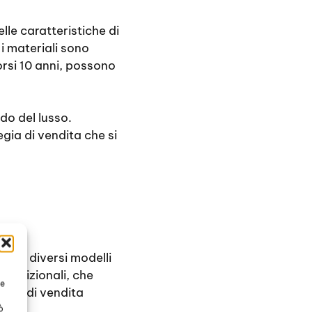
lle caratteristiche di
i materiali sono
rsi 10 anni, possono
do del lusso.
gia di vendita che si
o in diversi modelli
tradizionali, che
te
egia di vendita
ò