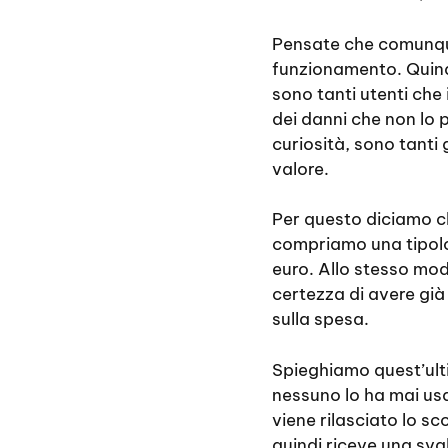
Pensate che comunque 
funzionamento. Quindi
sono tanti utenti ch
dei danni che non lo 
curiosità, sono tanti
valore.
Per questo diciamo c
compriamo una tipolo
euro. Allo stesso mo
certezza di avere già
sulla spesa.
Spieghiamo quest’ult
nessuno lo ha mai us
viene rilasciato lo sc
quindi riceve una sva