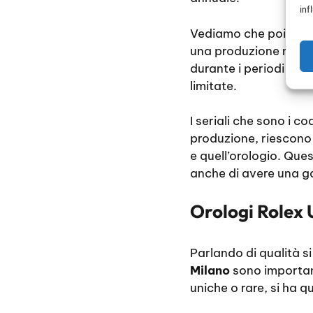
inf
Vediamo che poi ogni 
una produzione maggi
durante i periodi di
b
limitate.
I seriali che sono i c
produzione, riescono
e quell’orologio. Ques
anche di avere una ga
Orologi Rolex 
Parlando di qualità s
Milano
sono important
uniche o rare, si ha 