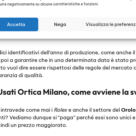
luire negativamente su alcune caratteristiche e funzioni.
anno è diverso uno dall’altro. Nei periodi di crisi econ
ore, per proporre una spesa più accessibile, per quan
Accetta
Nega
Visualizza le preferen
oom
economico, si costruiscono meno quantità e spess
odici identificativi dell’anno di produzione, come anche i
 poi a garantire che in una determinata data è stato p
to vuol dire essere rispettosi delle regole del mercato d
ranzia di qualità.
Usati Ortica Milano, come avviene la s
i intravede come mai i
Rolex
e anche il settore del
Orolo
i? Vediamo dunque si “paga” perché essi sono unici e
quindi un prezzo maggiorato.