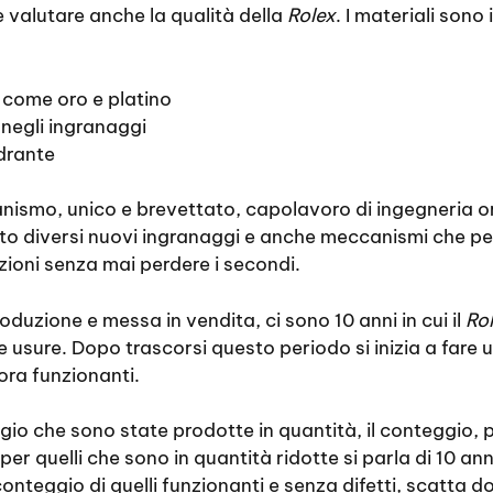
e valutare anche la qualità della
Rolex
. I materiali sono 
i come oro e platino
 negli ingranaggi
drante
ccanismo, unico e brevettato, capolavoro di ingegneria 
ato diversi nuovi ingranaggi e anche meccanismi che p
zioni senza mai perdere i secondi.
duzione e messa in vendita, ci sono 10 anni in cui il
Ro
lle usure. Dopo trascorsi questo periodo si inizia a fare
ora funzionanti.
logio che sono state prodotte in quantità, il conteggio,
er quelli che sono in quantità ridotte si parla di 10 anni.
l conteggio di quelli funzionanti e senza difetti, scatta d